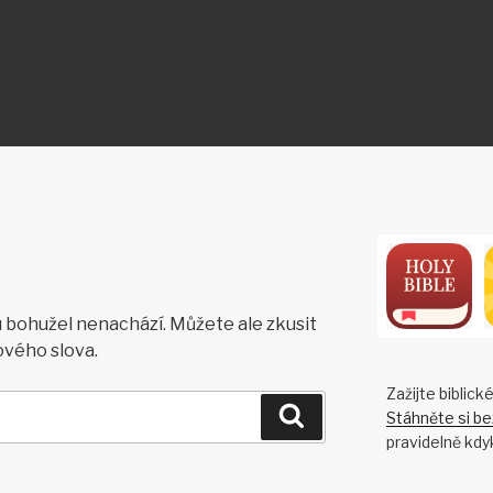
ON
bohužel nenachází. Můžete ale zkusit
ového slova.
Zažijte biblick
Hledání
Stáhněte si be
pravidelně kdyk