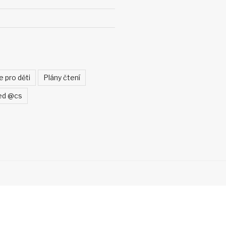
e pro děti
Plány čtení
ed @cs