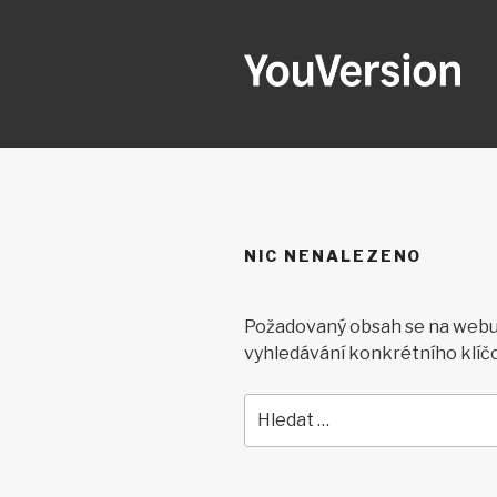
Přejít
k
obsahu
webu
YOUVERSI
Seeking God every day.
NIC NENALEZENO
Požadovaný obsah se na webu 
vyhledávání konkrétního klíč
Hledat: