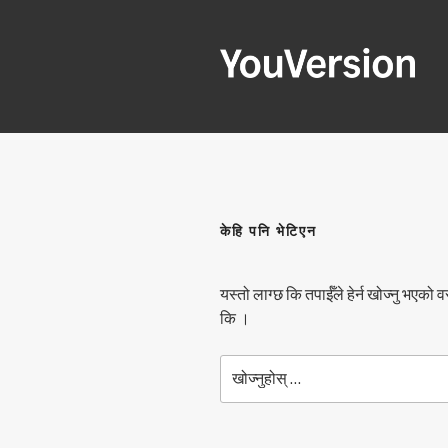
विषयवस्तुमा
जानुहोस्
YOUVERSI
Seeking God every day.
केहि पनि भेटिएन
यस्तो लाग्छ कि तपाईँले हेर्न खोज्नु भएको व
कि ।
यसको
लागी
खोज्नुहोस्: