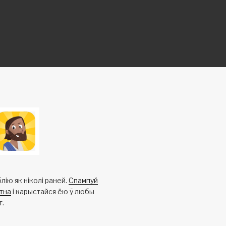
лію як ніколі раней.
Спампуй
тна
і карыстайся ёю ў любы
т.