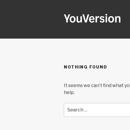
Skip
to
content
YOUVERSI
Seeking God every day.
NOTHING FOUND
It seems we can’t find what yo
help.
Search
for: