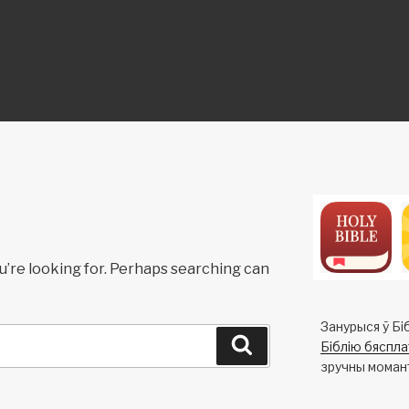
ON
u’re looking for. Perhaps searching can
Занурыся ў Біб
Search
Біблію бяспла
зручны моман