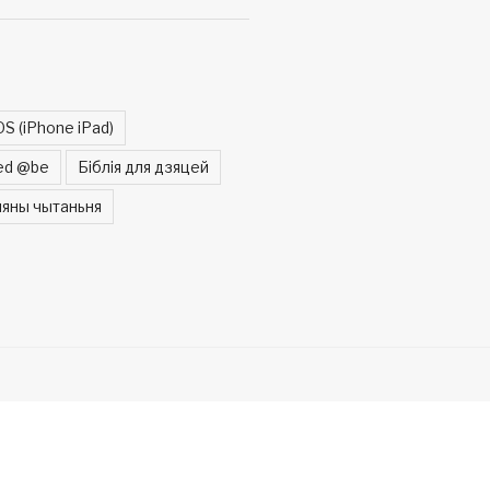
OS (iPhone iPad)
ed @be
Біблія для дзяцей
яны чытаньня