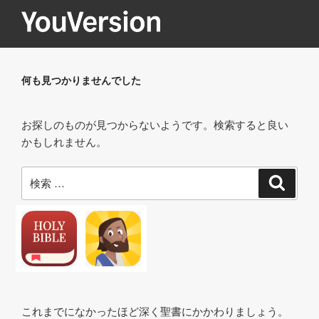
コ
ン
テ
YOUVERSION
Seeking God every day.
ン
ツ
何も見つかりませんでした
へ
ス
お探しのものが見つからないようです。検索すると良い
キ
かもしれません。
ッ
プ
検
検
索
索:
これまでになかったほど深く聖書にかかわりましょう。