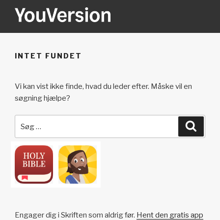
Videre
til
indhold
YOUVERSION
Seeking God every day.
INTET FUNDET
Vi kan vist ikke finde, hvad du leder efter. Måske vil en
søgning hjælpe?
Søg
Søg
efter:
Engager dig i Skriften som aldrig før.
Hent den gratis app