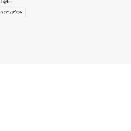
ed @he
אפליקציית הכ