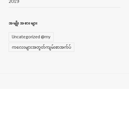
2019
အမျိုးအစားများ
Uncategorized @my
က​လေးများအတွတ်ကျမ်းစာအက်ပ်