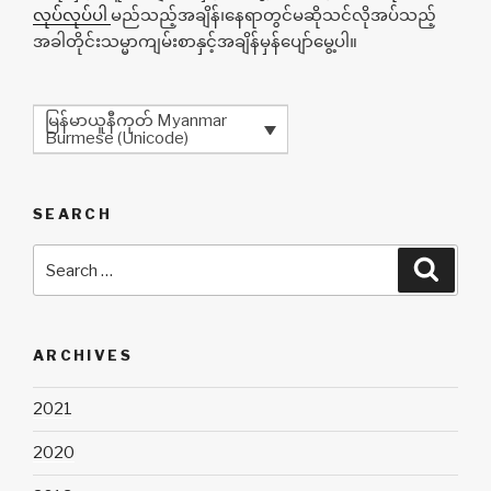
လုပ်လုပ်ပါ
မည်သည့်အချိန်၊နေရာတွင်မဆိုသင်လိုအပ်သည့်
အခါတိုင်းသမ္မာကျမ်းစာနှင့်အချိန်မှန်ပျော်မွေ့ပါ။
မြန်မာယူနီကုတ် Myanmar
Burmese (Unicode)
SEARCH
Search
Searc
for:
ARCHIVES
2021
2020