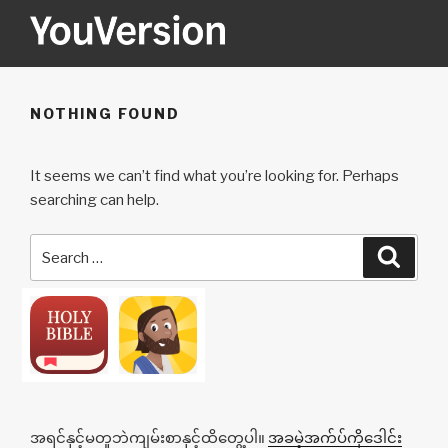
Skip
to
content
YOUVERSION
Seeking God every day.
NOTHING FOUND
It seems we can’t find what you’re looking for. Perhaps
searching can help.
Search
Searc
for:
အရင်နှင့်မတူဘဲကျမ်းစာနှင့်ထိတွေ့ပါ။
အခမဲ့အက်ပ်ကိုဒေါင်း