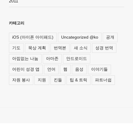
2011
카테고리
iOS (아이폰 아이패드)
Uncategorized @ko
공개
기도
묵상 계획
번역본
새 소식
성경 번역
아낌없는 나눔
아마존
안드로이드
어린이 성경 앱
언어
웹
음성
이야기들
자원 봉사
지원
킨들
팁 & 트릭
파트너쉽