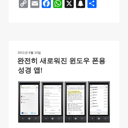
C
E
F
W
X
S
S
o
m
a
h
n
h
p
ail
c
at
a
ar
y
e
s
p
e
Li
b
A
c
n
o
p
h
작
2011년 8월 10일
k
o
p
at
성
완전히 새로워진 윈도우 폰용
일
k
자
성경 앱!