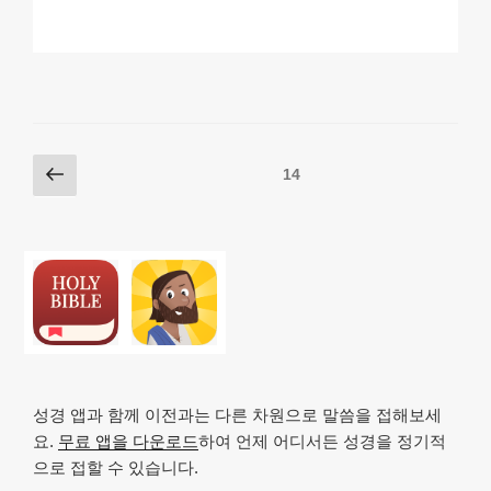
o
m
a
h
n
h
p
ail
c
at
a
ar
y
e
s
p
e
Li
b
A
c
n
o
p
h
Posts
이
페이지
14
k
o
p
at
전
pagination
k
쪽
성경 앱과 함께 이전과는 다른 차원으로 말씀을 접해보세
요.
무료 앱을 다운로드
하여 언제 어디서든 성경을 정기적
으로 접할 수 있습니다.