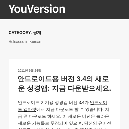
콘
텐
츠
YOUVERSION
Seeking God every day.
로
바
CATEGORY:
공개
로
Releases in Korean
가
기
작
2011년 9월 24일
성
안드로이드용 버전 3.4의 새로
일
자
운 성경앱: 지금 다운받으세요.
안드로이드 기기용 성경앱 버전 3.4가
안드로이
드 앱마켓
에서 지금 다운로드 할 수 있습니다. 지
금 곧 다운로드 하세요. 이 새로운 버전은 놀라운
새로운 기능들로 무장되어 있으며, 당신의 유버전