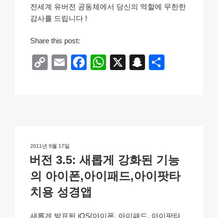
전세계 유버전 공동체에서 당신의 역할에 무한한
감사를 드립니다 !
Share this post:
C
E
F
W
X
S
S
o
m
a
h
n
h
p
ail
c
at
a
ar
y
e
s
p
e
Li
b
A
c
n
o
p
h
작
2011년 9월 17일
k
o
p
at
성
버전 3.5: 새롭게 강화된 기능
일
k
자
의 아이폰,아이패드,아이팟타
치용 성경앱
새롭게 발표된 iOS(아이폰, 아이패드, 아이팟타