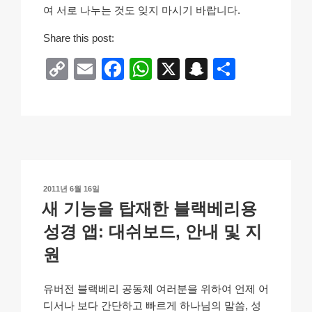
여 서로 나누는 것도 잊지 마시기 바랍니다.
Share this post:
C
E
F
W
X
S
S
o
m
a
h
n
h
p
ail
c
at
a
ar
y
e
s
p
e
Li
b
A
c
n
o
p
h
작
2011년 6월 16일
k
o
p
at
성
새 기능을 탑재한 블랙베리용
일
k
자
성경 앱: 대쉬보드, 안내 및 지
원
유버전 블랙베리 공동체 여러분을 위하여 언제 어
디서나 보다 간단하고 빠르게 하나님의 말씀, 성