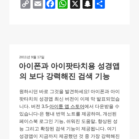
C
E
F
W
X
S
S
o
m
a
h
n
h
p
ail
c
at
a
ar
y
e
s
p
e
Li
b
A
c
n
o
p
h
작
2011년 9월 17일
k
o
p
at
성
아이폰과 아이팟타치용 성경앱
일
k
자
의 보다 강력해진 검색 기능
원하시던 바로 그것을 발견하세요! 아이폰과 아이
팟타치의 성경앱 최신 버전이 이제 막 발표되었습
니다. 버전 3.5-
아이튠 앱 스토어
에서 다운받을 수
있습니다-은 행내 번역 노트를 제공하며, 개선된
페이스북 로그인 기능, 쉬워진 도움말, 향상된 성
능 그리고 확장된 검색 기능이 제공됩니다. 여기
성경앱이 지금까지 제공했던 것 중 가장 강력해진