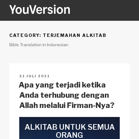
Skip
to
content
YOUVERSION
Seeking God every day.
CATEGORY:
TERJEMAHAN ALKITAB
Bible Translation in Indonesian
POSTED
21 JULI 2021
ON
Apa yang terjadi ketika
Anda terhubung dengan
Allah melalui Firman-Nya?
ALKITAB
UNTUK
SEMUA
ORANG