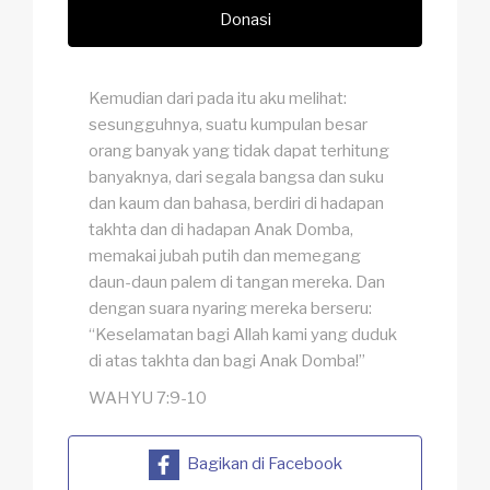
Donasi
Kemudian dari pada itu aku melihat:
sesungguhnya, suatu kumpulan besar
orang banyak yang tidak dapat terhitung
banyaknya, dari segala bangsa dan suku
dan kaum dan bahasa, berdiri di hadapan
takhta dan di hadapan Anak Domba,
memakai jubah putih dan memegang
daun-daun palem di tangan mereka. Dan
dengan suara nyaring mereka berseru:
“Keselamatan bagi Allah kami yang duduk
di atas takhta dan bagi Anak Domba!”
WAHYU 7:9-10
Bagikan di Facebook