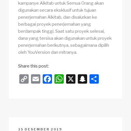
kampanye Alkitab untuk Semua Orang akan
digunakan secara eksklusif untuk tujuan
penerjemahan Alkitab, dan disalurkan ke
berbagai proyek penerjemahan yang
berdampak tinggi. Saat satu proyek selesai,
dana yang tersisa akan digunakan untuk proyek
penerjemahan berikutnya, sebagaimana dipilih
oleh YouVersion dan mitranya.
Share this post:
C
E
F
W
X
S
S
o
m
a
h
n
h
p
ail
c
at
a
ar
y
e
s
p
e
Li
b
A
c
n
o
p
h
POSTED
15 DESEMBER 2019