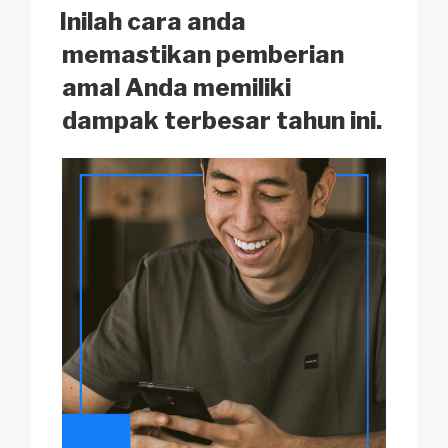
k
o
p
at
ON
Inilah cara anda
k
memastikan pemberian
amal Anda memiliki
dampak terbesar tahun ini.