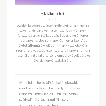
A Biblia ma is él
7 nap
Az idők kezdete óta Isten Igéje aktívan állít helyre
szíveket és elméket – Isten azonban még nem
fejezte be a munkálkodását. Ebben a különleges
hét napos tervben ünnepeljük meg a Szentírás
életet átformáló erejét úgy, hogy közelebbről is
szemügyre vesszük, Isten szerte a világon hogyan
használja a Bibliát a történelem befolyásolására és
életek megváltoztatására.
Mert Isten igéje élő és ható, élesebb
minden kétélű kardnál, mélyre hatol, az
elme és a lélek, az ízületek és a velők
szétválásáig, és megítéli a szív
gondolatait és szándékait.