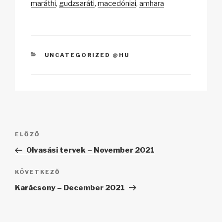
k
maráthi
gudzsaráti
macedóniai
amhara
KATEGÓRIÁK
UNCATEGORIZED @HU
Bejegyzés
Korábbi
ELŐZŐ
navigáció
bejegyzés
Olvasási tervek – November 2021
Következő
KÖVETKEZŐ
bejegyzés
Karácsony – December 2021