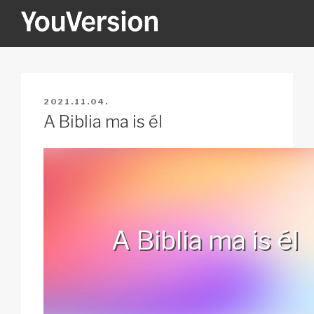
Tartalomhoz
YOUVERSION
Seeking God every day.
BEKÜLDVE:
2021.11.04.
A Biblia ma is él
A Biblia ma is él