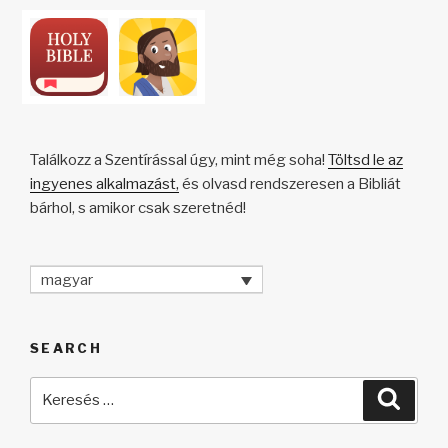
Találkozz a Szentírással úgy, mint még soha!
Töltsd le az
ingyenes alkalmazást,
és olvasd rendszeresen a Bibliát
bárhol, s amikor csak szeretnéd!
magyar
SEARCH
Keresés
Keres
a
következő