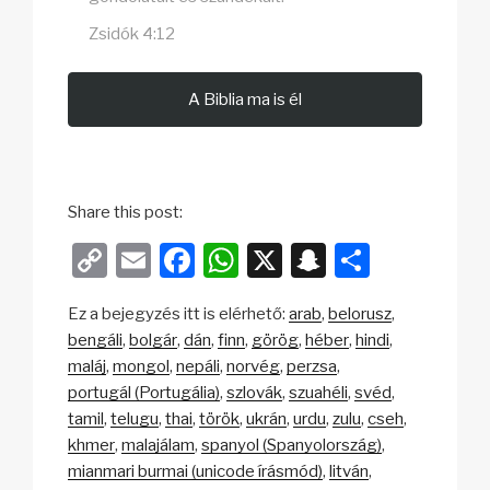
Zsidók 4:12
A Biblia ma is él
Share this post:
C
E
F
W
X
S
O
o
m
a
h
n
s
Ez a bejegyzés itt is elérhető:
arab
belorusz
p
ail
c
at
a
sz
bengáli
bolgár
dán
finn
görög
héber
hindi
y
e
s
p
a
maláj
mongol
nepáli
norvég
perzsa
Li
b
A
c
m
portugál (Portugália)
szlovák
szuahéli
svéd
tamil
telugu
thai
török
ukrán
urdu
zulu
cseh
n
o
p
h
e
khmer
malajálam
spanyol (Spanyolország)
k
o
p
at
g
mianmari burmai (unicode írásmód)
litván