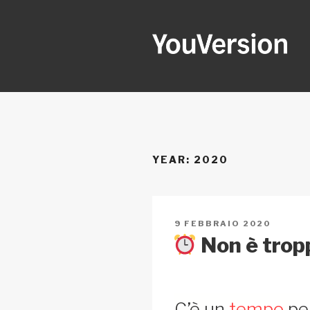
Salta
al
contenuto
YOUVERSI
Seeking God every day.
YEAR:
2020
PUBBLICATO
9 FEBBRAIO 2020
IL
Non è tropp
C’è un
tempo
pe