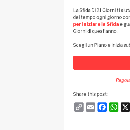
La Sfida Di 21 Giorni ti ai
del tempo ogni giorno co
per iniziare la Sfida
e gua
Giorni di quest’anno.
Scegli un Piano e inizia su
Regola
Share this post:
C
E
F
W
o
m
a
h
p
ail
c
at