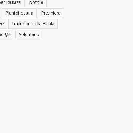
per Ragazzi
Notizie
Piani di lettura
Preghiera
ze
Traduzioni della Bibbia
ed @it
Volontario