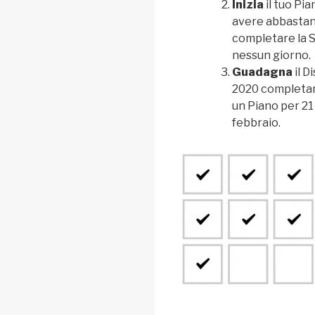
Inizia
il tuo Pia
avere abbastan
completare la S
nessun giorno.
Guadagna
il D
2020 completan
un Piano per 21
febbraio.