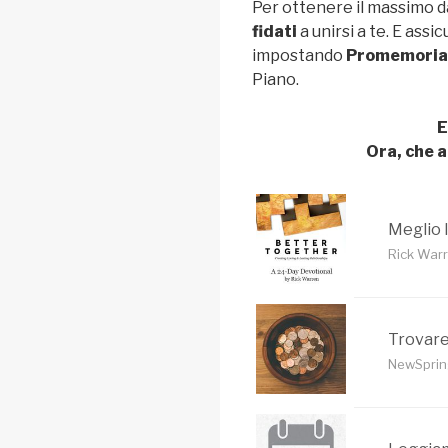
Per ottenere il massimo da
fidati
a unirsi a te. E ass
impostando
Promemoria
Piano.
E
Ora, che a
Meglio 
Rick Warr
Trovare
NewSprin