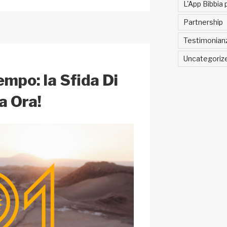
p
di
L'App Bibbia 
c
vi
Partnership
h
di
Testimonian
at
Uncategoriz
Tempo: la Sfida Di
ia Ora!