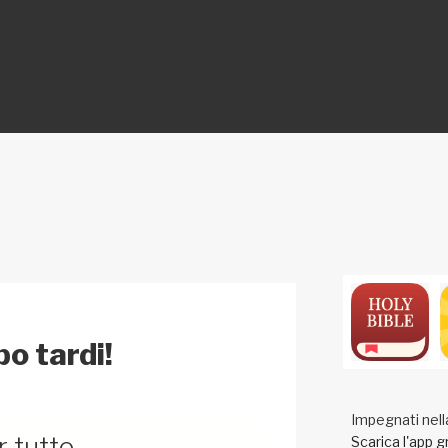
ON
o tardi!
Impegnati nell
r tutto…
Scarica l'app g