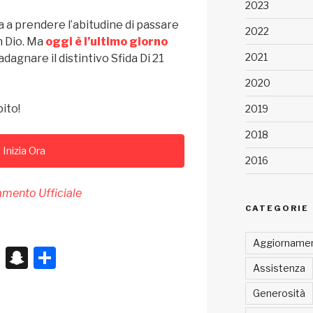
2023
uta a prendere l’abitudine di passare
2022
n Dio. Ma
oggi è l’ultimo giorno
2021
dagnare il distintivo Sfida Di 21
2020
bito!
2019
2018
Inizia Ora
2016
mento Ufficiale
CATEGORIE
Aggiornamen
X
S
C
Assistenza
n
o
Generosità
a
n