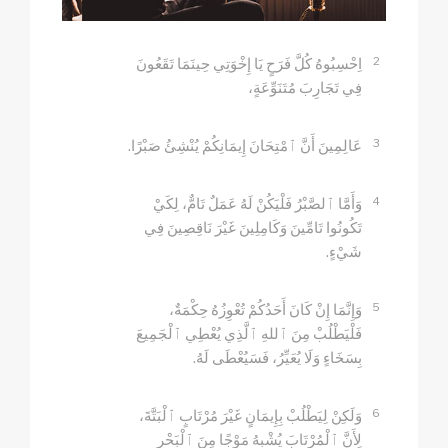
2
اِحْسِبُوهُ كُلَّ فَرَحٍ يَا إِخْوَتِي حِينَمَا تَقَعُونَ
فِي تَجَارِبَ مُتَنَوِّعَةٍ،
3
عَالِمِينَ أَنَّ ٱمْتِحَانَ إِيمَانِكُمْ يُنْشِئُ صَبْرًا.
4
وَأَمَّا ٱلصَّبْرُ فَلْيَكُنْ لَهُ عَمَلٌ تَامٌّ، لِكَيْ
تَكُونُوا تَامِّينَ وَكَامِلِينَ غَيْرَ نَاقِصِينَ فِي
شَيْءٍ.
5
وَإِنَّمَا إِنْ كَانَ أَحَدُكُمْ تُعْوِزُهُ حِكْمَةٌ،
فَلْيَطْلُبْ مِنَ ٱللهِ ٱلَّذِي يُعْطِي ٱلْجَمِيعَ
بِسَخَاءٍ وَلَا يُعَيِّرُ، فَسَيُعْطَى لَهُ.
6
وَلَكِنْ لِيَطْلُبْ بِإِيمَانٍ غَيْرَ مُرْتَابٍ ٱلْبَتَّةَ،
لِأَنَّ ٱلْمُرْتَابَ يُشْبِهُ مَوْجًا مِنَ ٱلْبَحْرِ