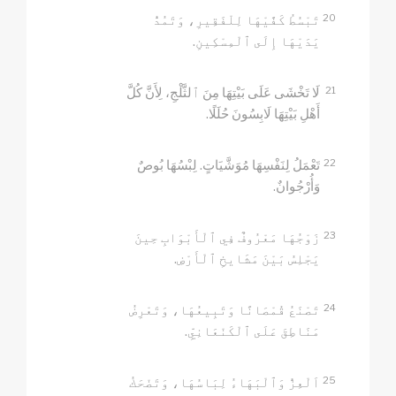
20
تَبْسُطُ كَفَّيْهَا لِلْفَقِيرِ، وَتَمُدُّ
يَدَيْهَا إِلَى ٱلْمِسْكِينِ.
21
لَا تَخْشَى عَلَى بَيْتِهَا مِنَ ٱلثَّلْجِ، لِأَنَّ كُلَّ
أَهْلِ بَيْتِهَا لَابِسُونَ حُلَلًا.
22
تَعْمَلُ لِنَفْسِهَا مُوَشَّيَاتٍ. لِبْسُهَا بُوصٌ
وَأُرْجُوانٌ.
23
زَوْجُهَا مَعْرُوفٌ فِي ٱلْأَبْوَابِ حِينَ
يَجْلِسُ بَيْنَ مَشَايخِ ٱلْأَرْضِ.
24
تَصْنَعُ قُمْصَانًا وَتَبِيعُهَا، وَتَعْرِضُ
مَنَاطِقَ عَلَى ٱلْكَنْعَانِيِّ.
25
اَلْعِزُّ وَٱلْبَهَاءُ لِبَاسُهَا، وَتَضْحَكُ