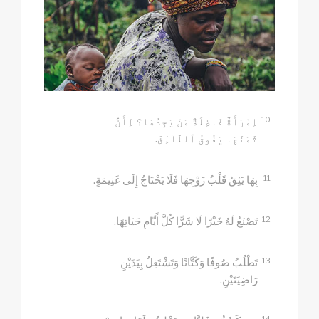
10
اِمْرَأَةٌ فَاضِلَةٌ مَنْ يَجِدُهَا؟ لِأَنَّ
ثَمَنَهَا يَفُوقُ ٱللَّآلِئَ.
11
بِهَا يَثِقُ قَلْبُ زَوْجِهَا فَلَا يَحْتَاجُ إِلَى غَنِيمَةٍ.
12
تَصْنَعُ لَهُ خَيْرًا لَا شَرًّا كُلَّ أَيَّامِ حَيَاتِهَا.
13
تَطْلُبُ صُوفًا وَكَتَّانًا وَتَشْتَغِلُ بِيَدَيْنِ
رَاضِيَتَيْنِ.
14