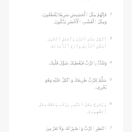
2
فَإِنَّهُمْ مِثْلَ ٱلْحَشِيشِ سَرِيعًا يُقْطَعُونَ،
وَمِثْلَ ٱلْعُشْبِ ٱلْأَخْضَرِ يَذْبُلُونَ.
3
ٱتَّكِلْ عَلَى ٱلرَّبِّ وَٱفْعَلِ ٱلْخَيْرَ.
ٱسْكُنِ ٱلْأَرْضَ وَٱرْعَ ٱلْأَمَانَةَ.
4
وَتَلَذَّذْ بِٱلرَّبِّ فَيُعْطِيَكَ سُؤْلَ قَلْبِكَ.
5
سَلِّمْ لِلرَّبِّ طَرِيقَكَ وَٱتَّكِلْ عَلَيْهِ وَهُوَ
يُجْرِي،
6
وَيُخْرِجُ مِثْلَ ٱلنُّورِ بِرَّكَ، وَحَقَّكَ مِثْلَ
ٱلظَّهِيرَةِ.
7
ٱنْتَظِرِ ٱلرَّبَّ وَٱصْبِرْ لَهُ، وَلَا تَغَرْ مِنَ