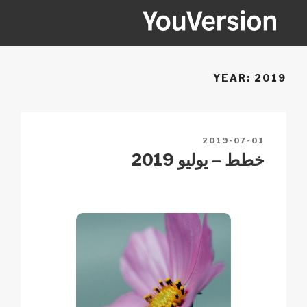
Ski
t
conten
YOUVERSION
Seeking God every day.
YEAR:
2019
POSTED
2019-07-01
ON
خطط – يوليو 2019