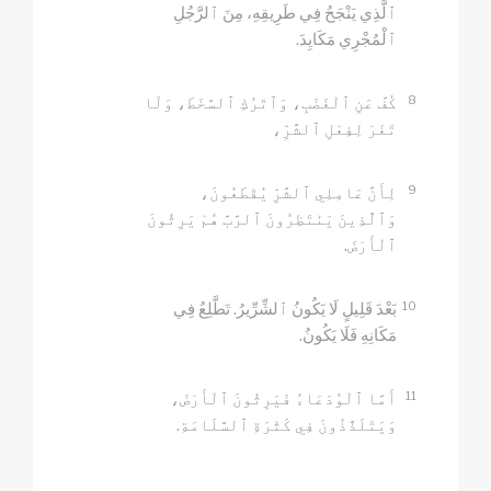
ٱلَّذِي يَنْجَحُ فِي طَرِيقِهِ، مِنَ ٱلرَّجُلِ
ٱلْمُجْرِي مَكَايِدَ.
8
كُفَّ عَنِ ٱلْغَضَبِ، وَٱتْرُكِ ٱلسَّخَطَ، وَلَا
تَغَرْ لِفِعْلِ ٱلشَّرِّ،
9
لِأَنَّ عَامِلِي ٱلشَّرِّ يُقْطَعُونَ،
وَٱلَّذِينَ يَنْتَظِرُونَ ٱلرَّبَّ هُمْ يَرِثُونَ
ٱلْأَرْضَ.
10
بَعْدَ قَلِيلٍ لَا يَكُونُ ٱلشِّرِّيرُ. تَطَّلِعُ فِي
مَكَانِهِ فَلَا يَكُونُ.
11
أَمَّا ٱلْوُدَعَاءُ فَيَرِثُونَ ٱلْأَرْضَ،
وَيَتَلَذَّذُونَ فِي كَثْرَةِ ٱلسَّلَامَةِ.