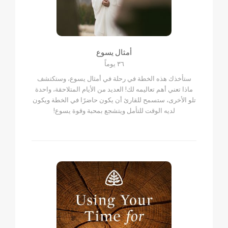
أمثال يسوع
٣٦ يوماً
ستأخذك هذه الخطة في رحلة في أمثال يسوع، وستكتشف
ماذا تعني أهم تعاليمه لك! العديد من الأيام المتلاحقة، واحدة
تلو الأخرى، ستسمح للقارئ أن يكون حاضرًا في الخطة ويكون
لديه الوقت للتأمل ويتشجع بمحبة وقوة يسوع!