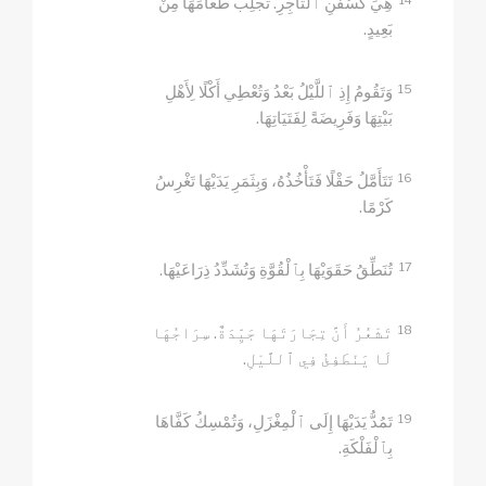
هِيَ كَسُفُنِ ٱلتَّاجِرِ. تَجْلِبُ طَعَامَهَا مِنْ
بَعِيدٍ.
15
وَتَقُومُ إِذِ ٱللَّيْلُ بَعْدُ وَتُعْطِي أَكْلًا لِأَهْلِ
بَيْتِهَا وَفَرِيضَةً لِفَتَيَاتِهَا.
16
تَتَأَمَّلُ حَقْلًا فَتَأْخُذُهُ، وَبِثَمَرِ يَدَيْهَا تَغْرِسُ
كَرْمًا.
17
تُنَطِّقُ حَقَوَيْهَا بِٱلْقُوَّةِ وَتُشَدِّدُ ذِرَاعَيْهَا.
18
تَشْعُرُ أَنَّ تِجَارَتَهَا جَيِّدَةٌ. سِرَاجُهَا
لَا يَنْطَفِئُ فِي ٱللَّيْلِ.
19
تَمُدُّ يَدَيْهَا إِلَى ٱلْمِغْزَلِ، وَتُمْسِكُ كَفَّاهَا
بِٱلْفَلْكَةِ.