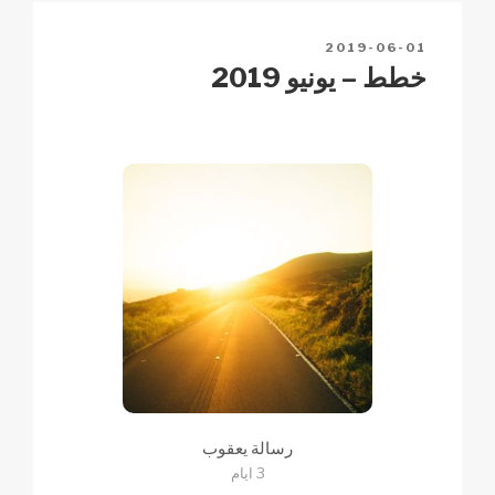
h
p
o
n
POSTED
2019-06-01
at
p
o
k
ON
خطط – يونيو 2019
k
رسالة يعقوب
3 ايام