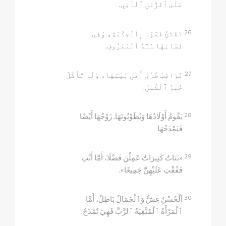
عَلَى ٱلزَّمَنِ ٱلْآتِي.
26
تَفْتَحُ فَمَهَا بِٱلْحِكْمَةِ، وَفِي
لِسَانِهَا سُنَّةُ ٱلْمَعْرُوفِ.
27
تُرَاقِبُ طُرُقَ أَهْلِ بَيْتِهَا، وَلَا تَأْكُلُ
خُبْزَ ٱلْكَسَلِ.
28
يَقُومُ أَوْلَادُهَا وَيُطَوِّبُونَهَا. زَوْجُهَا أَيْضًا
فَيَمْدَحُهَا
29
«بَنَاتٌ كَثِيرَاتٌ عَمِلْنَ فَضْلًا، أَمَّا أَنْتِ
فَفُقْتِ عَلَيْهِنَّ جَمِيعًا».
30
اَلْحُسْنُ غِشٌّ وَٱلْجَمَالُ بَاطِلٌ، أَمَّا
ٱلْمَرْأَةُ ٱلْمُتَّقِيَةُ ٱلرَّبَّ فَهِيَ تُمْدَحُ.