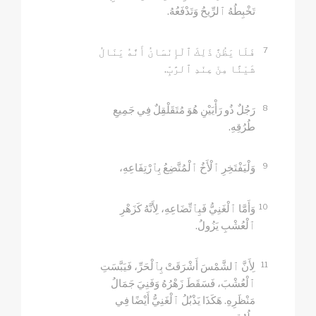
تَخْبِطُهُ ٱلرِّيحُ وَتَدْفَعُهُ.
7
فَلَا يَظُنَّ ذَلِكَ ٱلْإِنْسَانُ أَنَّهُ يَنَالُ
شَيْئًا مِنْ عِنْدِ ٱلرَّبِّ.
8
رَجُلٌ ذُو رَأْيَيْنِ هُوَ مُتَقَلْقِلٌ فِي جَمِيعِ
طُرُقِهِ.
9
وَلْيَفْتَخِرِ ٱلْأَخُ ٱلْمُتَّضِعُ بِٱرْتِفَاعِهِ،
10
وَأَمَّا ٱلْغَنِيُّ فَبِٱتِّضَاعِهِ، لِأَنَّهُ كَزَهْرِ
ٱلْعُشْبِ يَزُولُ.
11
لِأَنَّ ٱلشَّمْسَ أَشْرَقَتْ بِٱلْحَرِّ، فَيَبَّسَتِ
ٱلْعُشْبَ، فَسَقَطَ زَهْرُهُ وَفَنِيَ جَمَالُ
مَنْظَرِهِ. هَكَذَا يَذْبُلُ ٱلْغَنِيُّ أَيْضًا فِي