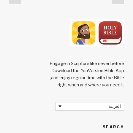
at
p
o
k
age
page
pagination
k
Engage in Scripture like never before.
Download the YouVersion Bible App
and enjoy regular time with the Bible,
right when and where you need it.
العربيه
SEARCH