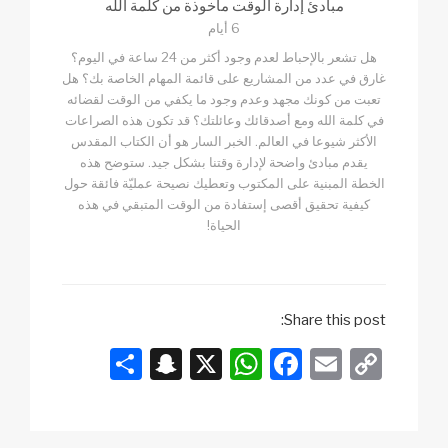
مبادئ إدارة الوقت مأخوذة من كلمة الله
6 أيام
هل تشعر بالإحباط لعدم وجود أكثر من 24 ساعة في اليوم؟
غارق في عدد من المشاريع على قائمة المهام الخاصة بك؟ هل
تعبت من كونك مجهد وعدم وجود ما يكفي من الوقت لقضائه
في كلمة الله ومع أصدقائك وعائلتك؟ قد تكون هذه الصراعات
الأكثر شيوعا في العالم. الخبر السار هو أن الكتاب المقدس
يقدم مبادئ واضحة لإدارة وقتنا بشكل جيد. ستوضح هذه
الخطة المبنية على المكتوب وتعطيك نصيحة عمليّة فائقة حول
كيفية تحقيق أقصى إستفادة من الوقت المتبقي في هذه
الحياة!
Share this post:
S
S
X
W
F
E
C
h
n
h
a
m
o
ar
a
at
c
ail
p