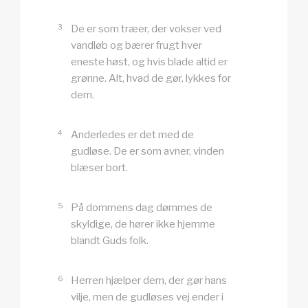
3
De er som træer, der vokser ved
vandløb og bærer frugt hver
eneste høst, og hvis blade altid er
grønne. Alt, hvad de gør, lykkes for
dem.
4
Anderledes er det med de
gudløse. De er som avner, vinden
blæser bort.
5
På dommens dag dømmes de
skyldige, de hører ikke hjemme
blandt Guds folk.
6
Herren hjælper dem, der gør hans
vilje, men de gudløses vej ender i