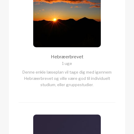
Hebræerbrevet
1 uge
Denne enkle læseplan vil tage dig med igennem
Hebræerbrevet og ville være god til individuelt
studium, eller gruppestudier.