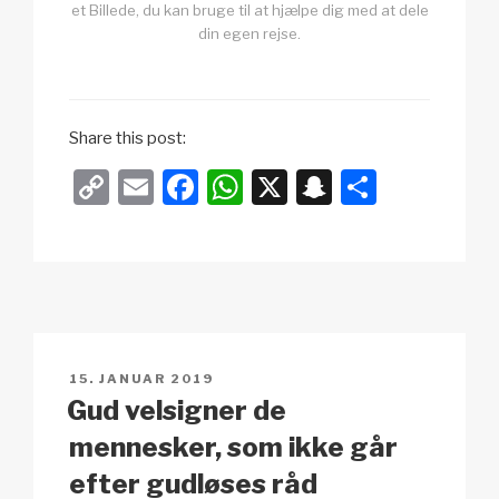
et Billede, du kan bruge til at hjælpe dig med at dele
din egen rejse.
Share this post:
C
E
F
W
X
S
S
o
m
a
h
n
h
p
ail
c
at
a
ar
y
e
s
p
e
Li
b
A
c
n
o
p
h
UDGIVET
15. JANUAR 2019
k
o
p
at
DEN
Gud velsigner de
k
mennesker, som ikke går
efter gudløses råd