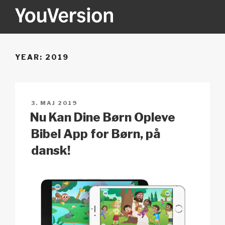
Videre
til
indhold
YOUVERSION
Seeking God every day.
YEAR:
2019
UDGIVET
3. MAJ 2019
DEN
Nu Kan Dine Børn Opleve
Bibel App for Børn, på
dansk!