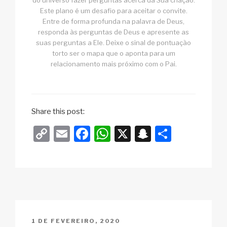
Este plano é um desafio para aceitar o convite.
Entre de forma profunda na palavra de Deus,
responda às perguntas de Deus e apresente as
suas perguntas a Ele. Deixe o sinal de pontuação
torto ser o mapa que o aponta para um
relacionamento mais próximo com o Pai.
Share this post:
C
E
F
W
X
S
S
o
m
a
h
n
h
p
ail
c
at
a
ar
y
e
s
p
e
Li
b
A
c
n
o
p
h
PUBLICADO
1 DE FEVEREIRO, 2020