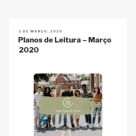
y
e
s
p
e
Li
b
A
c
n
o
p
h
PUBLICADO
1 DE MARÇO, 2020
k
o
p
at
EM
Planos de Leitura – Março
k
2020