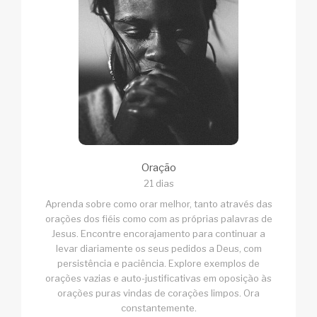
Oração
21 dias
Aprenda sobre como orar melhor, tanto através das
orações dos fiéis como com as próprias palavras de
Jesus. Encontre encorajamento para continuar a
levar diariamente os seus pedidos a Deus, com
persistência e paciência. Explore exemplos de
orações vazias e auto-justificativas em oposição às
orações puras vindas de corações limpos. Ora
constantemente.