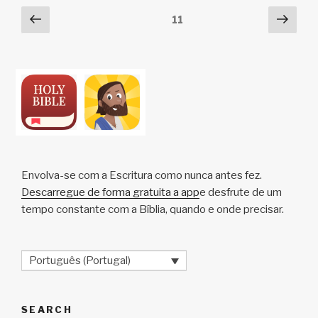
n
o
p
h
Posts
Página
Pági
Página
11
k
o
p
at
anterior
segu
pagination
k
Envolva-se com a Escritura como nunca antes fez.
Descarregue de forma gratuita a app
e desfrute de um
tempo constante com a Bíblia, quando e onde precisar.
Português (Portugal)
SEARCH