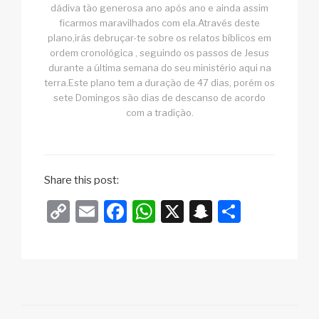
dádiva tão generosa ano após ano e ainda assim
ficarmos maravilhados com ela.Através deste
plano,irás debruçar-te sobre os relatos bíblicos em
ordem cronológica , seguindo os passos de Jesus
durante a última semana do seu ministério aqui na
terra.Este plano tem a duração de 47 dias, porém os
sete Domingos são dias de descanso de acordo
com a tradição.
Share this post:
C
E
F
W
X
S
S
o
m
a
h
n
h
p
ail
c
at
a
ar
y
e
s
p
e
Li
b
A
c