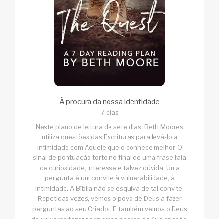
À procura da nossa identidade
7 dias
Neste plano de leitura de sete dias, Beth Moores
utiliza questões das Escrituras para levá-lo à
intimidade com Aquele que o conhece melhor. O
sinal de pontuação torto no final de uma frase fala
de curiosidade, interesse e talvez dúvida. Uma
pergunta é um convite à vulnerabilidade, à
intimidade. A Bíblia não se esquiva de tal convite.
Repetidas vezes, vemos o povo de Deus a fazer
perguntas ao seu Criador. E também vemos o Deus
do universo fazer perguntas acerca da Sua criação.