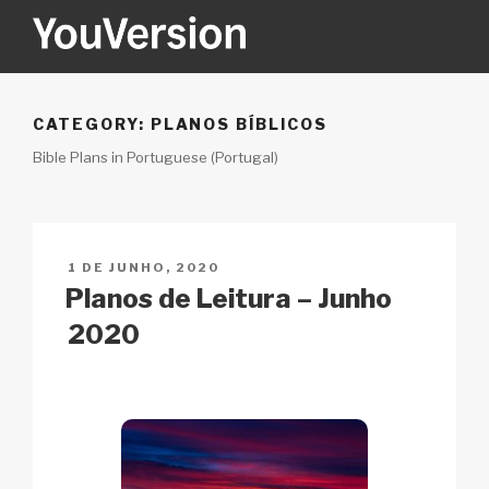
Saltar
para
o
YOUVERSION
Seeking God every day.
conteúdo
CATEGORY:
PLANOS BÍBLICOS
Bible Plans in Portuguese (Portugal)
PUBLICADO
1 DE JUNHO, 2020
EM
Planos de Leitura – Junho
2020