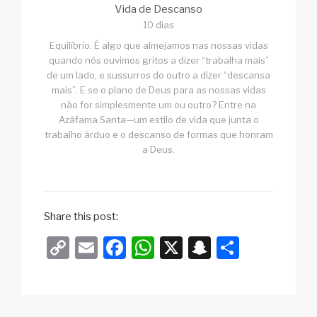
Vida de Descanso
10 dias
Equilíbrio. É algo que almejamos nas nossas vidas
quando nós ouvimos gritos a dizer “trabalha mais”
de um lado, e sussurros do outro a dizer “descansa
mais”. E se o plano de Deus para as nossas vidas
não for simplesmente um ou outro? Entre na
Azáfama Santa—um estilo de vida que junta o
trabalho árduo e o descanso de formas que honram
a Deus.
Share this post:
C
E
F
W
X
S
S
o
m
a
h
n
h
p
ail
c
at
a
ar
y
e
s
p
e