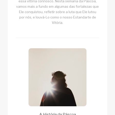
essa vitória connosco. Nesta semana da Páscoa,
vamos mais a fundo em algumas das fortalezas que
Ele conquistou, refletir sobre a luta que Ele lutou
por nós, e louvá-Lo como o nosso Estandarte de
Vitória.
A História da Páscoa