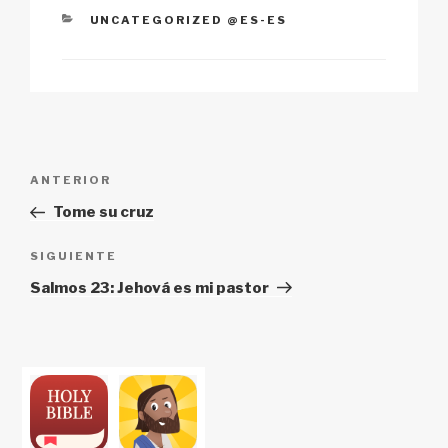
CATEGORÍAS
UNCATEGORIZED @ES-ES
Navegación
Entrada
ANTERIOR
de
anterior:
Tome su cruz
entradas
Siguiente
SIGUIENTE
entrada
Salmos 23: Jehová es mi pastor