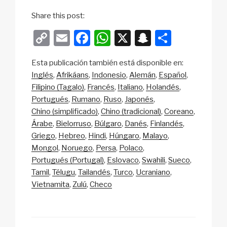
Share this post:
C
E
F
W
X
S
C
o
m
a
h
n
o
Esta publicación también está disponible en:
p
ail
c
at
a
m
Inglés
Afrikáans
Indonesio
Alemán
Español
y
e
s
p
p
Filipino (Tagalo)
Francés
Italiano
Holandés
Li
b
A
c
ar
Portugués
Rumano
Ruso
Japonés
Chino (simplificado)
Chino (tradicional)
Coreano
n
o
p
h
tir
Árabe
Bielorruso
Búlgaro
Danés
Finlandés
k
o
p
at
Griego
Hebreo
Hindi
Húngaro
Malayo
k
Mongol
Noruego
Persa
Polaco
Portugués (Portugal)
Eslovaco
Swahili
Sueco
Tamil
Télugu
Tailandés
Turco
Ucraniano
Vietnamita
Zulú
Checo