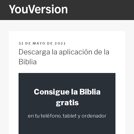
Ir
al
contenido
YOUVERSION
Seeking God every day.
PUBLICADO
31 DE MAYO DE 2021
EN
Descarga la aplicación de la
Biblia
Consigue la Biblia
gratis
en tu teléfono, tablet y ordenador