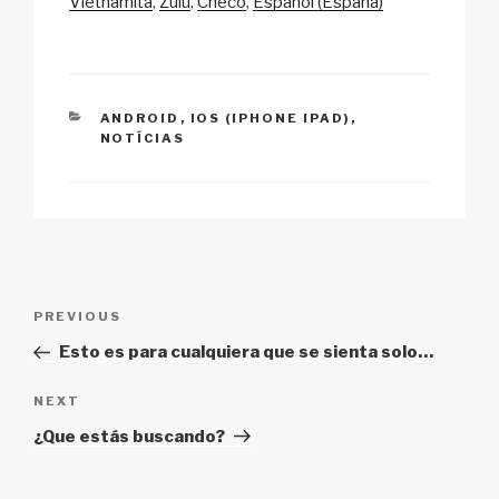
Vietnamita
Zulú
Checo
Español (España)
CATEGORIES
ANDROID
,
IOS (IPHONE IPAD)
,
NOTÍCIAS
Post
Previous
PREVIOUS
navigation
Post
Esto es para cualquiera que se sienta solo…
Next
NEXT
Post
¿Que estás buscando?