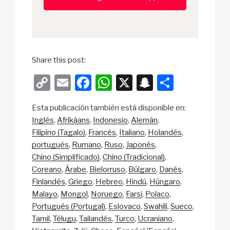
Share this post:
C
E
F
W
X
S
S
o
m
a
h
n
h
Esta publicación también está disponible en:
p
ail
c
at
a
ar
Inglés
Afrikáans
Indonesio
Alemán
y
e
s
p
e
Filipino (Tagalo)
Francés
Italiano
Holandés
Li
b
A
c
portugués
Rumano
Ruso
Japonés
Chino (Simplificado)
Chino (Tradicional)
n
o
p
h
Coreano
Árabe
Bielorruso
Búlgaro
Danés
k
o
p
at
Finlandés
Griego
Hebreo
Hindú
Húngaro
k
Malayo
Mongol
Noruego
Farsi
Polaco
Portugués (Portugal)
Eslovaco
Swahili
Sueco
Tamil
Télugu
Tailandés
Turco
Ucraniano