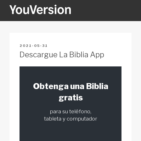
Skip
to
content
YOUVERSION
Seeking God every day.
POSTED
2021-05-31
ON
Descargue La Biblia App
Obtenga una Biblia
gratis
para su teléfono,
tableta y computador