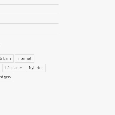
R
ör barn
Internet
Läsplaner
Nyheter
ed @sv