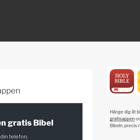
ON
appen
Hänge dig åt bi
gratisappen
oc
n gratis Bibel
Bibeln, precis 
l din telefon,