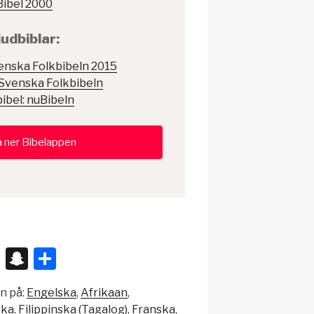
Bibel 2000
judbiblar:
venska Folkbibeln 2015
 Svenska Folkbibeln
bibel: nuBibeln
 ner Bibelappen
X
S
D
n
el
en på:
Engelska
Afrikaan
a
a
ska
Filippinska (Tagalog)
Franska