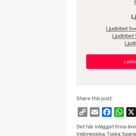
L
Ljudbibel: S
Ljudbibel:
Ljud
Ladda
Share this post:
C
E
F
W
o
m
a
h
Det här inlägget finns äv
p
ail
c
at
Indonesiska
Tyska
Span