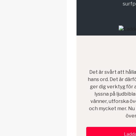
surfp
Det är svårt att hål
hans ord. Det är där
ger dig verktyg för 
lyssna på ljudbibl
vänner, utforska öv
och mycket mer. Nu 
över
Ladda