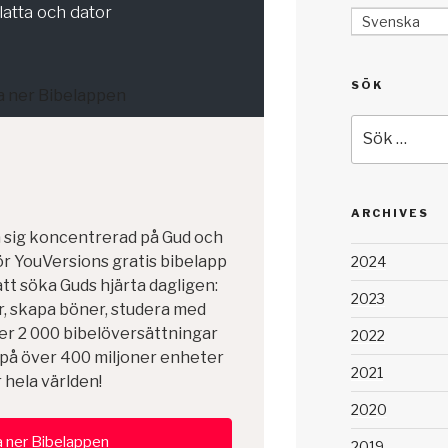
latta och dator
Svenska
SÖK
Sök
efter:
ARCHIVES
la sig koncentrerad på Gud och
för YouVersions gratis bibelapp
2024
att söka Guds hjärta dagligen:
2023
ar, skapa böner, studera med
er 2 000 bibelöversättningar
2022
på över 400 miljoner enheter
2021
 hela världen!
2020
 ner Bibelappen
2019