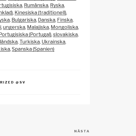
p
rtugisiska
Rumänska
Ryska
c
nklad)
Kinesiska (traditionell)
yska
Bulgariska
Danska
Finska
h
i
ungerska
Malajiska
Mongoliska
at
Portugisiska (Portugal)
slovakiska
ländska
Turkiska
Ukrainska
kiska
Spanska (Spanien)
RIZED @SV
NÄSTA
Nästa