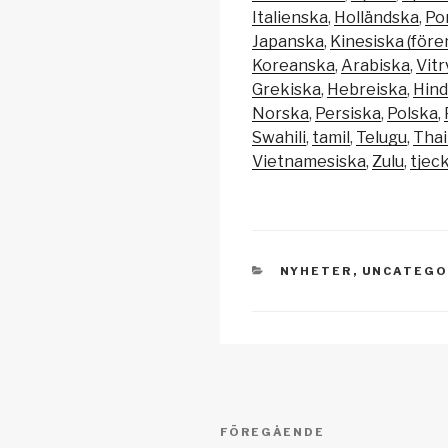
y
e
s
Italienska
Holländska
Po
Li
b
A
Japanska
Kinesiska (före
Koreanska
Arabiska
Vitr
n
o
p
Grekiska
Hebreiska
Hind
k
o
p
Norska
Persiska
Polska
k
Swahili
tamil
Telugu
Thai
Vietnamesiska
Zulu
tjec
KATEGORIER
NYHETER
,
UNCATEGO
Inläggsnavigering
Föregående
FÖREGÅENDE