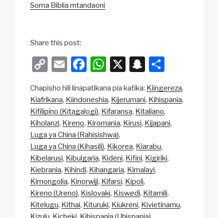
Soma Biblia mtandaoni
Share this post:
C
E
F
W
X
S
S
o
m
a
h
n
h
Chapisho hili linapatikana pia katika:
Kiingereza
p
ail
c
at
a
ar
Kiafrikana
Kiindoneshia
Kijerumani
Kihispania
y
e
s
p
e
Kifilipino (Kitagalogi)
Kifaransa
Kitaliano
Li
b
A
c
Kiholanzi
Kireno
Kiromania
Kirusi
Kijapani
Luga ya China (Rahisishwa)
n
o
p
h
Luga ya China (Kihasili)
Kikorea
Kiarabu
k
o
p
at
Kibelarusi
Kibulgaria
Kideni
Kifini
Kigiriki
k
Kiebrania
Kihindi
Kihangaria
Kimalayi
Kimongolia
Kinorwiji
Kifarsi
Kipoli
Kireno (Ureno)
Kislovaki
Kiswedi
Kitamili
Kitelugu
Kithai
Kituruki
Kiukreni
Kivietinamu
Kizulu
Kicheki
Kihispania (Uhispania)