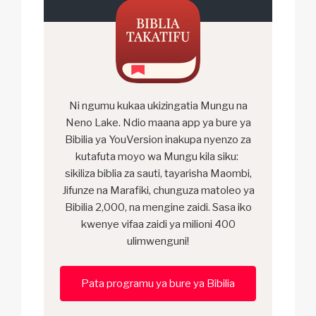
Ni ngumu kukaa ukizingatia Mungu na
Neno Lake. Ndio maana app ya bure ya
Bibilia ya YouVersion inakupa nyenzo za
kutafuta moyo wa Mungu kila siku:
sikiliza biblia za sauti, tayarisha Maombi,
Jifunze na Marafiki, chunguza matoleo ya
Bibilia 2,000, na mengine zaidi. Sasa iko
kwenye vifaa zaidi ya milioni 400
ulimwenguni!
Pata programu ya bure ya Bibilia