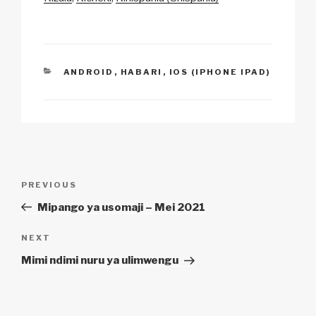
CATEGORIES
ANDROID
,
HABARI
,
IOS (IPHONE IPAD)
Urambazaji
Previous
PREVIOUS
wa
Post
Mipango ya usomaji – Mei 2021
chapisho
Next
NEXT
Post
Mimi ndimi nuru ya ulimwengu