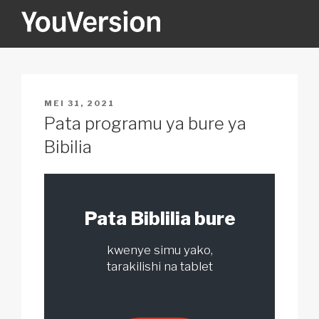
Skip
to
content
YOUVERSION
Seeking God every day.
POSTED
MEI 31, 2021
ON
Pata programu ya bure ya
Bibilia
Pata Biblilia bure
kwenye simu yako,
tarakilishi na tablet