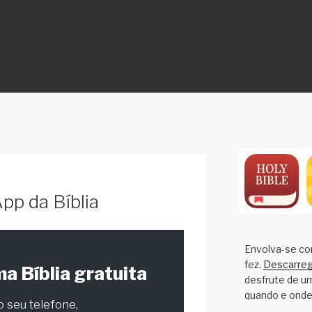
ON
pp da Bíblia
Envolva-se co
fez.
Descarregu
a Bíblia gratuita
desfrute de u
quando e onde 
o seu telefone,