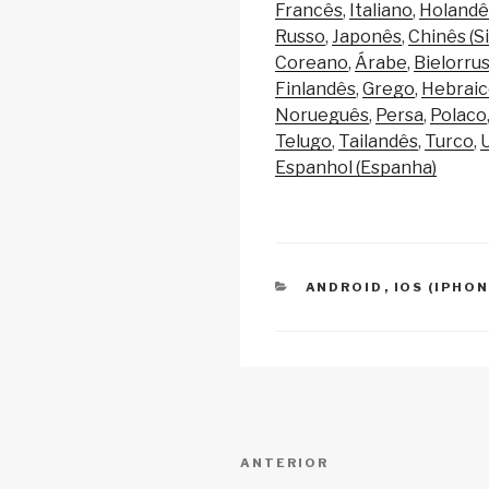
y
e
s
Francês
Italiano
Holandê
Li
b
A
Russo
Japonês
Chinês (S
Coreano
Árabe
Bielorru
n
o
p
Finlandês
Grego
Hebrai
k
o
p
Norueguês
Persa
Polaco
k
Telugo
Tailandês
Turco
Espanhol (Espanha)
CATEGORIAS
ANDROID
,
IOS (IPHON
Navegação
Conteúdo
ANTERIOR