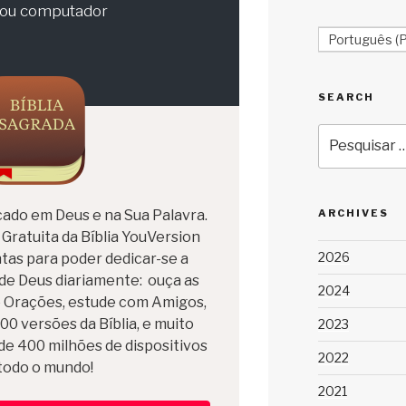
t ou computador
Português (P
SEARCH
Pesquisar
por:
ARCHIVES
ocado em Deus e na Sua Palavra.
 Gratuita da Bíblia YouVersion
2026
tas para poder dedicar-se a
de Deus diariamente: ouça as
2024
ie Orações, estude com Amigos,
00 versões da Bíblia, e muito
2023
de 400 milhões de dispositivos
2022
todo o mundo!
2021