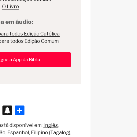
O Livro
ia em áudio:
para todos Edição Católica
 para todos Edição Comum
gue a App da Bíblia
X
S
S
n
h
stá disponível em:
Inglês
a
ar
ão
Espanhol
Filipino (Tagalog)