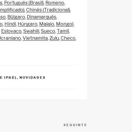
p
e
s
Português (Brasil)
Romeno
c
implificado)
Chinês (Tradicional)
sso
Búlgaro
Dinamarquês
h
co
Hindi
Húngaro
Malaio
Mongol
at
Eslovaco
Swahili
Sueco
Tamil
Ucraniano
Vietnamita
Zulu
Checo
E IPAD)
,
NOVIDADES
SEGUINTE
Conteúdo