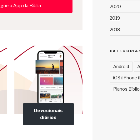
gue a App da Bíblia
2020
2019
2018
CATEGORIA
Android
A
iOS (iPhone i
Planos Bíbli
Devocionais
diários