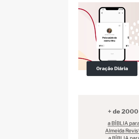
Oração Diária
+ de 2000 
a BÍBLIA para
Almeida Revist
a BÍBLIA pa