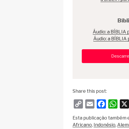
Bíbl
Áudio: a BÍBLIA 
Áudio: a BÍBLIA
Descarre
Share this post:
C
E
F
W
o
m
a
h
Esta publicação também e
p
ail
c
at
Africano
Indonésio
Alem