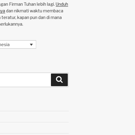
an Firman Tuhan lebih lagi.
Unduh
nya
dan nikmati waktu membaca
 teratur, kapan pun dan di mana
erlukannya.
nesia
Search