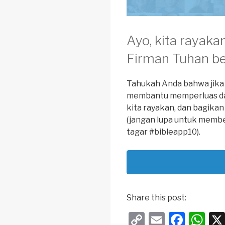
Ayo, kita rayaka
Firman Tuhan b
Tahukah Anda bahwa jika 
membantu memperluas 
kita rayakan, dan bagikan
(jangan lupa untuk memb
tagar #bibleapp10).
Share this post:
C
E
F
W