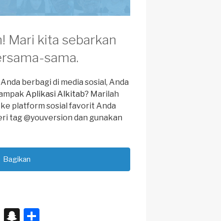
n! Mari kita sebarkan
ersama-sama.
Anda berbagi di media sosial, Anda
dampak
Aplikasi Alkitab
? Marilah
 ke platform sosial favorit Anda
eri tag @youversion dan gunakan
Bagikan
X
S
S