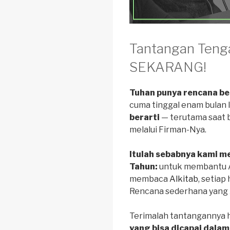
Tantangan Teng
SEKARANG!
Tuhan punya rencana bes
cuma tinggal enam bulan l
berarti
— terutama saat
melalui Firman-Nya.
Itulah sebabnya kami 
Tahun:
untuk membantu 
membaca
Alkitab
, setia
Rencana sederhana yang 
Terimalah tantangannya h
yang bisa dicapai dala