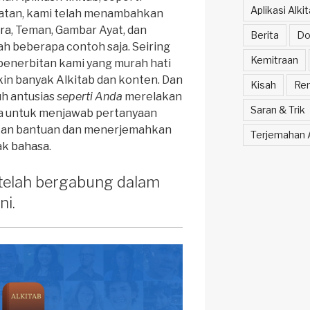
Aplikasi Alk
tatan, kami telah menambahkan
ara
, Teman, Gambar Ayat, dan
Berita
Do
lah beberapa contoh saja. Seiring
Kemitraan
 penerbitan kami yang murah hati
in banyak Alkitab dan konten. Dan
Kisah
Ren
h antusias
seperti Anda
merelakan
Saran & Trik
a untuk menjawab pertanyaan
ukan bantuan dan menerjemahkan
Terjemahan A
yak
bahasa
.
 telah bergabung dalam
ni.