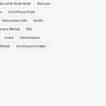
itab untuk Anak-Anak
Bantuan
a
iOS (iPhone iPad)
Kemurahan Hati
Kindle
cana Alkitab
Rilis
Suara
Sukarelawan
lkitab
Uncategorized @id