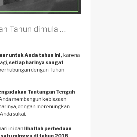
ah Tahun dimulai…
ar untuk Anda tahun ini,
karena
agi,
setiap harinya sangat
 berhubungan dengan Tuhan
mengadakan Tantangan Tengah
Anda membangun kebiasaan
p harinya, dengan merenungkan
Anda sukai.
ari ini dan
lihatlah perbedaan
m satu minggu di tahun 2018