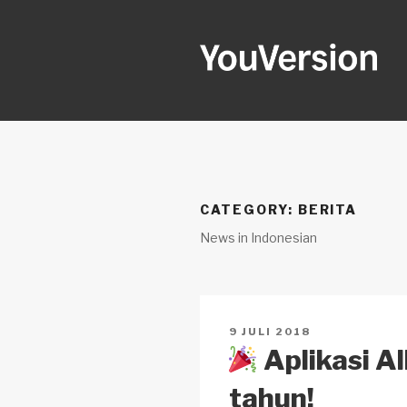
Skip
to
content
YOUVERSI
Seeking God every day.
CATEGORY:
BERITA
News in Indonesian
POSTED
9 JULI 2018
ON
Aplikasi Al
tahun!