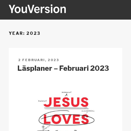
Hoppa
till
innehåll
YOUVERSION
Seeking God every day.
YEAR:
2023
PUBLICERAT
2 FEBRUARI, 2023
Läsplaner – Februari 2023