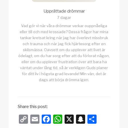
Upprättade drömmar
7 dagar
Vad gör vi när våra drömmar verkar ouppnåeliga
eller till och med krossade? Dessa frågor har mina
tankar kretsat kring när jag har överlevt missbruk
och trauma och när jag fick hjärtesorg efter en
skilsmässa. Oavsett om du upplever att livet är
ödelagt, om du har sorg efter att du förlorat någon,
eller om du upplever frustration över att bara ha
väntat under lång tid, så är verkligen Guds planer
för ditt liv i högsta grad levande! Min vän, det är
dags att börja drömma igen.
Share this post:
C
E
F
W
X
S
D