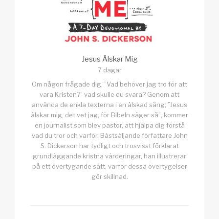
Jesus Älskar Mig
7 dagar
Om någon frågade dig, ”Vad behöver jag tro för att
vara Kristen?” vad skulle du svara? Genom att
använda de enkla texterna i en älskad sång; ”Jesus
älskar mig, det vet jag, för Bibeln säger så”, kommer
en journalist som blev pastor, att hjälpa dig förstå
vad du tror och varför. Bästsäljande författare John
S. Dickerson har tydligt och trosvisst förklarat
grundläggande kristna värderingar, han illustrerar
på ett övertygande sätt, varför dessa övertygelser
gör skillnad.