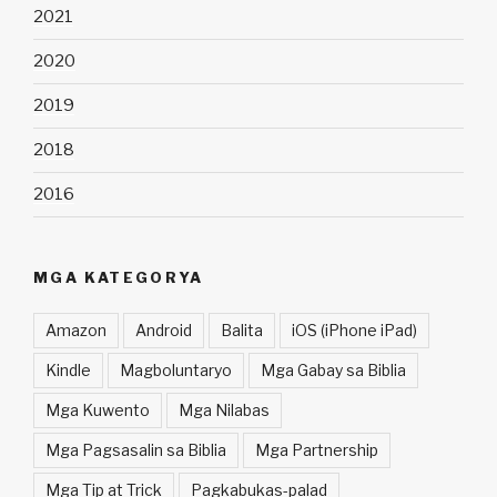
2021
2020
2019
2018
2016
MGA KATEGORYA
Amazon
Android
Balita
iOS (iPhone iPad)
Kindle
Magboluntaryo
Mga Gabay sa Biblia
Mga Kuwento
Mga Nilabas
Mga Pagsasalin sa Biblia
Mga Partnership
Mga Tip at Trick
Pagkabukas-palad