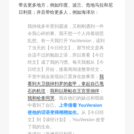
带去更多地方，例如印度、波兰、危地马拉和尼
日利亚；并且带给更多人，例如海泽尔：
我持续多年受到霸凌，又刚刚遇到一件
令我心碎的事。我不想一个人待着胡思
乱想。有一天我打开 YouVersion，读到
了当天的
【今日经文】
。那节经文是再
合适不过的勉励之语，所以查看【今日
经文】成了我的习惯。每天我都从
【今
日经文】
开始，接着再阅读整章经文，
不觉中就会发现自己置身在故事里：
我
看到大卫脱掉扫罗的盔甲，拿起自己甩
石的机弦
；
我和以斯帖在王宫里徜徉
；
我和哈拿同哭
。我在他们的缺点和瑕疵
中看到了自己。
上帝借着 YouVersion
使他的话语变得栩栩如生。
从
【今日经
文】
到
【读经计划】
，YouVersion 改变
了我的生命。
海泽尔（非洲尼日利亚）