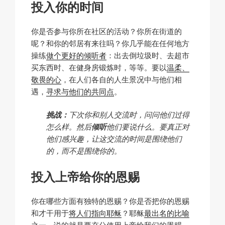
投入你的时间
你是否参与你所在社区的活动？你所在街道的
呢？和你的邻居有来往吗？你几乎能在任何地方
操练
做个更好的倾听者
：出去倒垃圾时、去超市
买东西时、在健身房锻炼时，等等。要以
温柔、
敬畏的心
，在人们各自的人生景况中与他们相
遇，
寻求与他们的共同点
。
挑战：
下次你和别人交流时，问问他们过得
怎么样。然后
倾听
他们要说什么。要真正对
他们感兴趣，让这交流的时间是围绕他们
的，而不是围绕你的。
投入上帝给你的恩赐
你在哪些方面有独特的恩赐？你是否把你的恩赐
和才干用于
将人们指向耶稣
？耶稣
最出名的比喻
之一，说的就是要充分使用上帝给我们的恩赐。