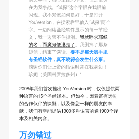
在为我争战。“试探”这个字眼在我眼前
闪现。我不知该如何是好，于是打开
YouVersion，在
搜索栏
里输入“试探”两个
字。一边阅读圣经软件显示的每一节经
文，我一边禁不住掉泪。
我就呼求耶稣
的名，而魔鬼便逃走了
。我删掉了那条
短信，结束了谈话。
要不是那天我手里
有
圣经软件
，真不晓得会发生什么事。
感谢你们让上帝的话语时常在我身边！
珍妮（美国科罗拉多州）*
2008年我们首次推出 YouVersion 时，仅仅提供两
种语言的15个圣经译本。但如今，因着富有远见
的合作伙伴的慷慨，以及像您一样的朋友的奉
献，我们有幸能提供
1300多种语言
的
逾1900个译
本
及相关内容。
万勿错过