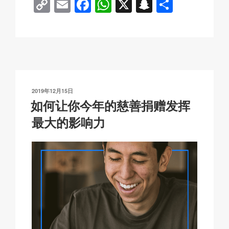
C
E
F
W
X
S
分
o
m
a
h
n
享
p
ail
c
at
a
y
e
s
p
Li
b
A
c
n
o
p
h
发
2019年12月15日
k
o
p
at
布
如何让你今年的慈善捐赠发挥
于
k
最大的影响力