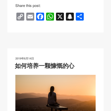
Share this post:
C
E
F
W
X
S
分
o
m
a
h
n
享
p
ail
c
at
a
y
e
s
p
Li
b
A
c
n
o
p
h
发
2019年8月14日
k
o
p
at
布
如何培养一颗慷慨的心
于
k