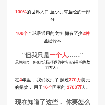
100%
的世界人口
至少拥有圣经的一部
分
100个
全球最通用的文字
拥有至少
2种
圣经译本
“但我只是
一个人
……”
虽然如此，你在
此刻
选择做的事情
能够影响到
数
百万人
：
在
4
年里，
我们收到了
超过
370万
美元
的捐款，
用于
16个
国家的
2700万
人。
现在知道了这些，
你要怎么