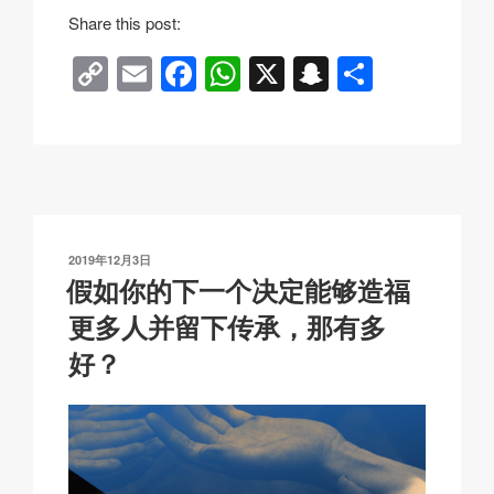
Share this post:
C
E
F
W
X
S
分
o
m
a
h
n
享
p
ail
c
at
a
y
e
s
p
Li
b
A
c
n
o
p
h
发
2019年12月3日
k
o
p
at
布
假如你的下一个决定能够造福
于
k
更多人并留下传承，那有多
好？