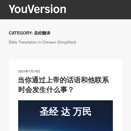
跳
至
内
YOUVERSION
Seeking God every day.
容
CATEGORY:
圣经翻译
Bible Translation in Chinese (Simplified)
发
2021年7月14日
布
当你通过上帝的话语和他联系
于
时会发生什么事？
圣经
达
万民