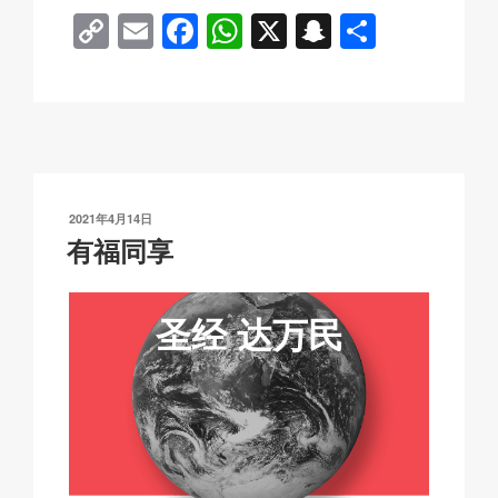
C
E
F
W
X
S
分
o
m
a
h
n
享
p
ail
c
at
a
y
e
s
p
Li
b
A
c
n
o
p
h
发
2021年4月14日
k
o
p
at
布
有福同享
于
k
圣经
达万民