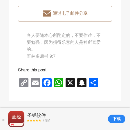
通过电子邮件分享
各人要随本心所酌定的，不要作难，不
要勉强，因为捐得乐意的人是神所喜爱
的。
哥林多后书 9:7
Share this post:
C
E
F
W
X
S
分
o
m
a
h
n
享
p
ail
c
at
a
y
e
s
p
Li
b
A
c
n
o
p
h