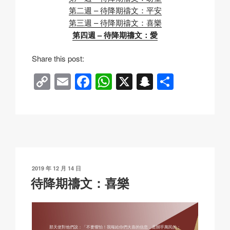
第二週 – 待降期禱文：平安
第三週 – 待降期禱文：喜樂
第四週 – 待降期禱文：愛
Share this post:
C
E
F
W
X
S
分
o
m
a
h
n
享
p
ail
c
at
a
y
e
s
p
Li
b
A
c
n
o
p
h
發
2019 年 12 月 14 日
k
o
p
at
表
待降期禱文：喜樂
於
k
那天使對他們說：「不要懼怕！我報給你們大喜的信息，是關乎萬民的；