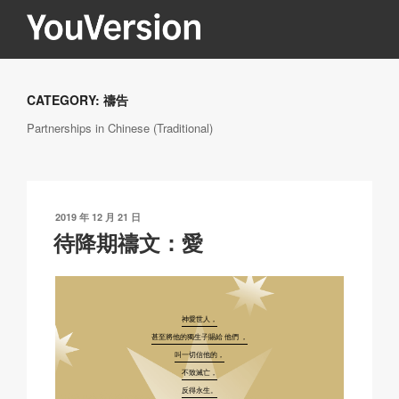
跳
至
內
YOUVERSION
Seeking God every day.
容
CATEGORY:
禱告
Partnerships in Chinese (Traditional)
發
2019 年 12 月 21 日
表
待降期禱文：愛
於
神愛世人，
甚至將他的獨生子賜給 他們 ，
叫一切信他的，
不致滅亡，
反得永生。