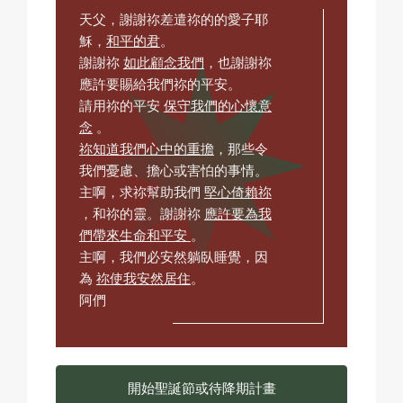
天父，謝謝祢差遣祢的的愛子耶
穌，
和平的君
。
謝謝祢
如此顧念我們
，也謝謝祢
應許要賜給我們祢的平安。
請用祢的平安
保守我們的心懷意
念
。
祢知道我們心中的重擔
，那些令
我們憂慮、擔心或害怕的事情。
主啊，求祢幫助我們
堅心倚賴祢
，和祢的靈。謝謝祢
應許要為我
們帶來生命和平安
。
主啊，我們必安然躺臥睡覺，因
為
祢使我安然居住
。
阿們
開始聖誕節或待降期計畫