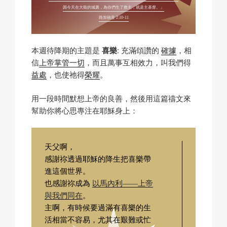
因今天在大衛的城裏，為你們生了救主，就是主基督。」
路加福音 2:10-11
本週待降期的主題是
喜樂
: 充滿頌讚的
確據
，相
信
上帝掌管一切
，而且萬事互相效力，叫我們得
益處
，也使祂得
榮耀
。
用一段時間默想上帝的良善，然後用這篇禱文來
幫助你將心思專注在耶穌身上：
天父啊，
感謝祢透過耶穌的降生把喜樂帶
進這個世界。
也感謝祢成為
以馬內利——上帝
與我們同在
。
主啊，有時候要過滿有喜樂的生
活相當不容易，尤其在艱難或忙