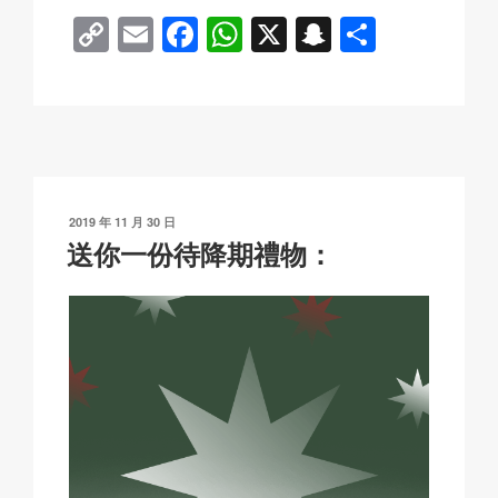
C
E
F
W
X
S
分
o
m
a
h
n
享
p
ail
c
at
a
y
e
s
p
Li
b
A
c
n
o
p
h
發
2019 年 11 月 30 日
k
o
p
at
表
送你一份待降期禮物：
於
k