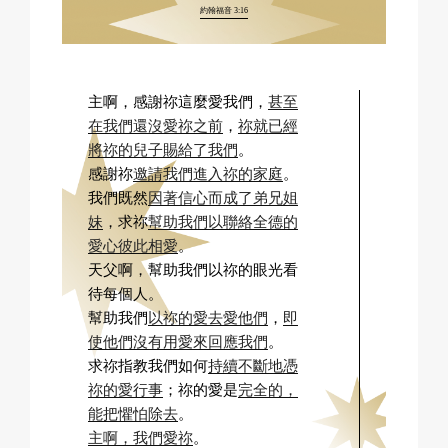
約翰福音 3:16
主啊，感謝祢這麼愛我們，
甚至
在我們還沒愛祢之前
，
祢就已經
將祢的兒子賜給了我們
。
感謝祢
邀請我們進入祢的家庭
。
我們既然
因著信心而成了弟兄姐
妹
，求祢
幫助我們以聯絡全德的
愛心彼此相愛
。
天父啊，幫助我們以祢的眼光看
待每個人。
幫助我們
以祢的愛去愛他們
，
即
使他們沒有用愛來回應我們
。
求祢指教我們如何
持續不斷地憑
祢的愛行事
；祢的愛是
完全的，
能把懼怕除去
。
主啊，我們愛祢
。