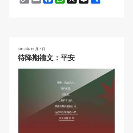
o
m
a
h
n
享
p
ail
c
at
a
y
e
s
p
Li
b
A
c
n
o
p
h
發
2019 年 12 月 7 日
k
o
p
at
表
待降期禱文：平安
於
k
看哪！我的僕人，
我所揀選、
所親愛、
心裏所喜悅的，
我要將我的靈賜給他；
他必將公理傳給外邦。
馬太福音 12:18