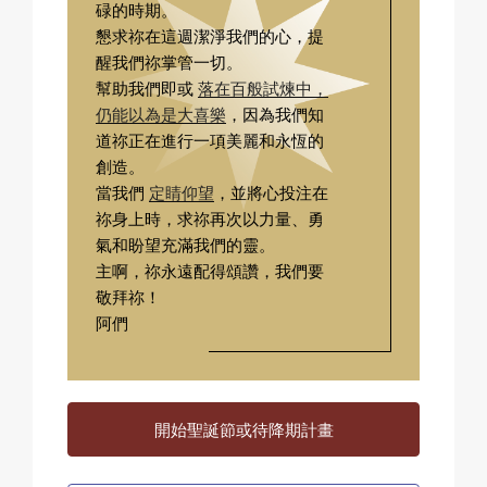
碌的時期。
懇求祢在這週潔淨我們的心，提
醒我們祢掌管一切。
幫助我們即或
落在百般試煉中，
仍能以為是大喜樂
，因為我們知
道祢正在進行一項美麗和永恆的
創造。
當我們
定睛仰望
，並將心投注在
祢身上時，求祢再次以力量、勇
氣和盼望充滿我們的靈。
主啊，祢永遠配得頌讚，我們要
敬拜祢！
阿們
開始聖誕節或待降期計畫