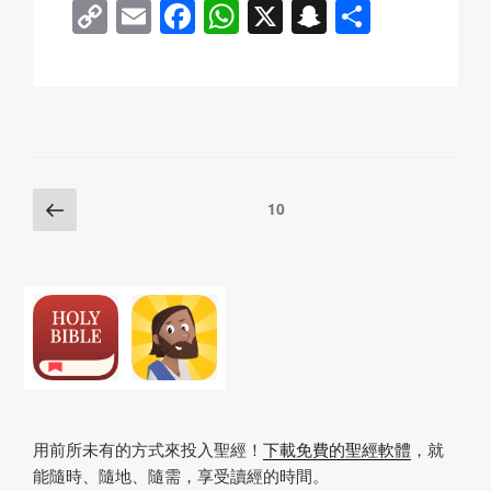
C
E
F
W
X
S
分
o
m
a
h
n
享
p
ail
c
at
a
y
e
s
p
Li
b
A
c
n
o
p
h
Posts
上
頁
10
k
o
p
at
一
pagination
k
頁
用前所未有的方式來投入聖經！
下載免費的聖經軟體
，就
能隨時、隨地、隨需，享受讀經的時間。