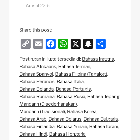
Amsal 22:6
Share this post:
C
E
F
W
X
S
S
o
m
a
h
n
h
Postingan ini juga tersedia di:
Bahasa Inggris
p
ail
c
at
a
ar
Bahasa Afrikaans
Bahasa Jerman
y
e
s
p
e
Bahasa Spanyol
Bahasa Filipina (Tagalog)
Li
b
A
c
Bahasa Perancis
Bahasa Italia
Bahasa Belanda
Bahasa Portugis
n
o
p
h
Bahasa Rumania
Bahasa Rusia
Bahasa Jepang
k
o
p
at
Mandarin (Disederhanakan)
k
Mandarin (Tradisional)
Bahasa Korea
Bahasa Arab
Bahasa Belarus
Bahasa Bulgaria
Bahasa Finlandia
Bahasa Yunani
Bahasa Ibrani
Bahasa Hindi
Bahasa Hongaria