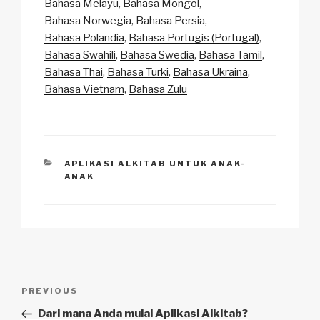
Bahasa Melayu
Bahasa Mongol
Bahasa Norwegia
Bahasa Persia
Bahasa Polandia
Bahasa Portugis (Portugal)
Bahasa Swahili
Bahasa Swedia
Bahasa Tamil
Bahasa Thai
Bahasa Turki
Bahasa Ukraina
Bahasa Vietnam
Bahasa Zulu
CATEGORIES
APLIKASI ALKITAB UNTUK ANAK-
ANAK
Navigasi
Previous
PREVIOUS
pos
Post
Dari mana Anda mulai Aplikasi Alkitab?