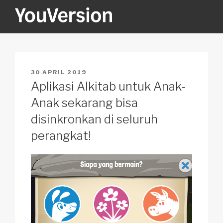
Skip
to
content
YOUVERSION
Seeking God every day.
POSTED
30 APRIL 2019
ON
Aplikasi Alkitab untuk Anak-
Anak sekarang bisa
disinkronkan di seluruh
perangkat!