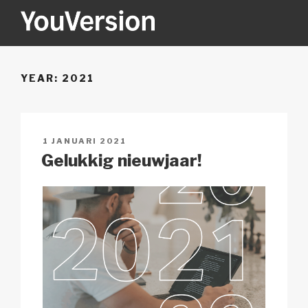
Naar
de
inhoud
YOUVERSION
Seeking God every day.
springen
YEAR:
2021
GEPLAATST
1 JANUARI 2021
OP
Gelukkig nieuwjaar!