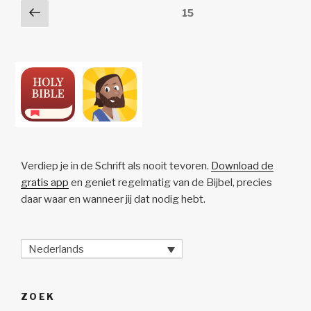
Posts
Vorige
Pagina
15
k
o
p
at
pagina
pagination
k
Verdiep je in de Schrift als nooit tevoren.
Download de
gratis app
en geniet regelmatig van de Bijbel, precies
daar waar en wanneer jij dat nodig hebt.
Nederlands
ZOEK