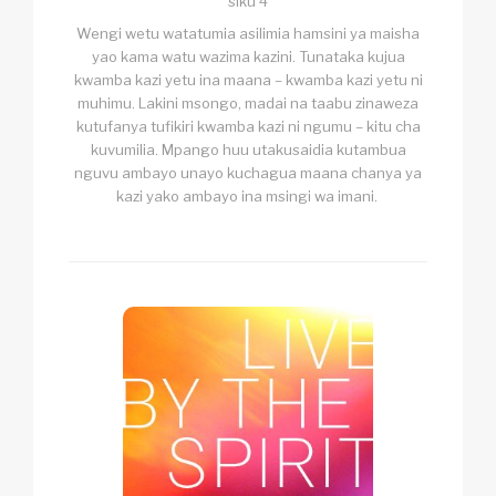
siku 4
Wengi wetu watatumia asilimia hamsini ya maisha
yao kama watu wazima kazini. Tunataka kujua
kwamba kazi yetu ina maana – kwamba kazi yetu ni
muhimu. Lakini msongo, madai na taabu zinaweza
kutufanya tufikiri kwamba kazi ni ngumu – kitu cha
kuvumilia. Mpango huu utakusaidia kutambua
nguvu ambayo unayo kuchagua maana chanya ya
kazi yako ambayo ina msingi wa imani.