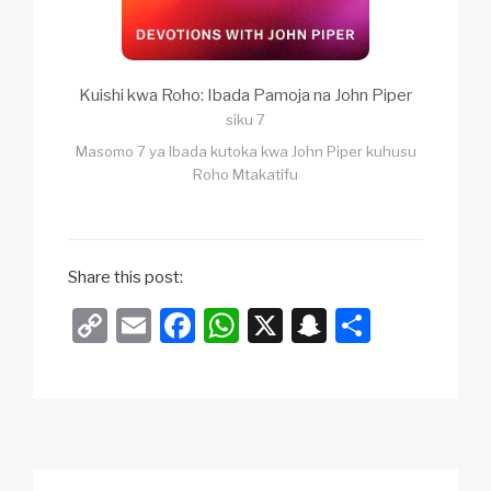
Kuishi kwa Roho: Ibada Pamoja na John Piper
siku 7
Masomo 7 ya Ibada kutoka kwa John Piper kuhusu
Roho Mtakatifu
Share this post:
C
E
F
W
X
S
S
o
m
a
h
n
h
p
ail
c
at
a
ar
y
e
s
p
e
Li
b
A
c