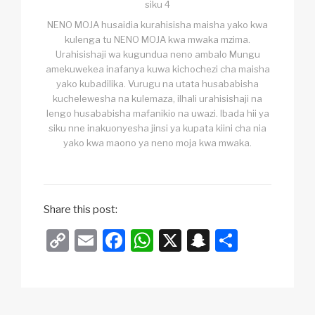
siku 4
NENO MOJA husaidia kurahisisha maisha yako kwa
kulenga tu NENO MOJA kwa mwaka mzima.
Urahisishaji wa kugundua neno ambalo Mungu
amekuwekea inafanya kuwa kichochezi cha maisha
yako kubadilika. Vurugu na utata husababisha
kuchelewesha na kulemaza, ilhali urahisishaji na
lengo husababisha mafanikio na uwazi. Ibada hii ya
siku nne inakuonyesha jinsi ya kupata kiini cha nia
yako kwa maono ya neno moja kwa mwaka.
Share this post:
C
E
F
W
X
S
S
o
m
a
h
n
h
p
ail
c
at
a
ar
y
e
s
p
e