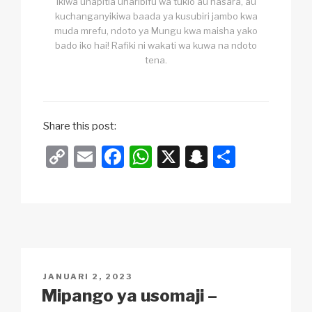
Ikiwa unapitia uharibifu wa tukio au hasara, au
kuchanganyikiwa baada ya kusubiri jambo kwa
muda mrefu, ndoto ya Mungu kwa maisha yako
bado iko hai! Rafiki ni wakati wa kuwa na ndoto
tena.
Share this post:
C
E
F
W
X
S
S
o
m
a
h
n
h
p
ail
c
at
a
ar
y
e
s
p
e
Li
b
A
c
n
o
p
h
POSTED
JANUARI 2, 2023
k
o
p
at
ON
Mipango ya usomaji –