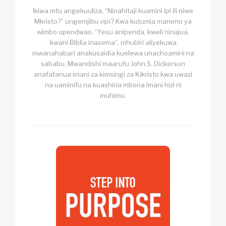
Ikiwa mtu angekuuliza, “Ninahitaji kuamini ipi ili niwe
Mkristo?” ungemjibu vipi? Kwa kutumia maneno ya
wimbo upendwao, “Yesu anipenda, kweli ninajua,
kwani Biblia inasema”, mhubiri aliyekuwa
mwanahabari anakusaidia kuelewa unachoamini na
sababu. Mwandishi maarufu John S. Dickerson
anafafanua imani za kimsingi za Kikristo kwa uwazi
na uaminifu na kuashiria mbona imani hizi ni
muhimu.