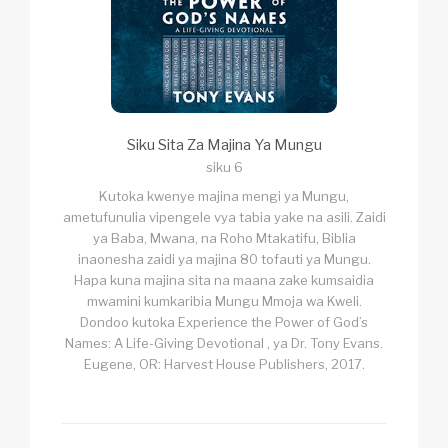
Siku Sita Za Majina Ya Mungu
siku 6
Kutoka kwenye majina mengi ya Mungu,
ametufunulia vipengele vya tabia yake na asili. Zaidi
ya Baba, Mwana, na Roho Mtakatifu, Biblia
inaonesha zaidi ya majina 80 tofauti ya Mungu.
Hapa kuna majina sita na maana zake kumsaidia
mwamini kumkaribia Mungu Mmoja wa Kweli.
Dondoo kutoka Experience the Power of God’s
Names: A Life-Giving Devotional , ya Dr. Tony Evans.
Eugene, OR: Harvest House Publishers, 2017.