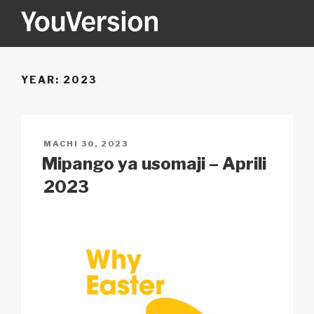
Skip
to
content
YOUVERSION
Seeking God every day.
YEAR:
2023
POSTED
MACHI 30, 2023
ON
Mipango ya usomaji – Aprili
2023