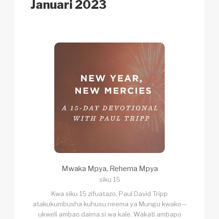
k
Januari 2023
Mwaka Mpya, Rehema Mpya
siku 15
Kwa siku 15 zifuatazo, Paul David Tripp
atakukumbusha kuhusu neema ya Mungu kwako—
ukweli ambao daima si wa kale. Wakati ambapo