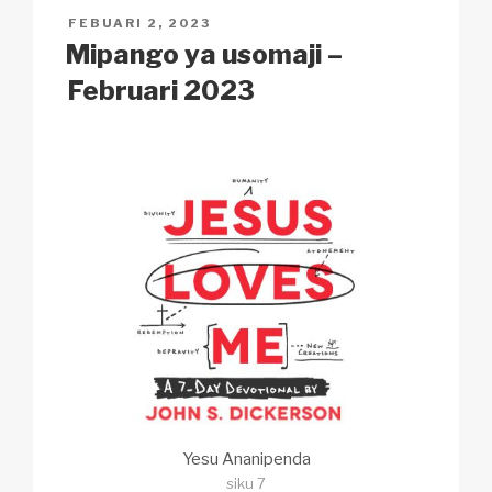
n
o
p
h
POSTED
FEBUARI 2, 2023
k
o
p
at
ON
Mipango ya usomaji –
k
Februari 2023
Yesu Ananipenda
siku 7