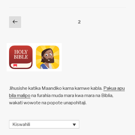
Li
b
A
c
n
o
p
h
Posts
Previous
Page
2
k
o
p
at
page
pagination
k
Jihusishe katika Maandiko kama kamwe kabla.
Pakua apu
bila malipo
na furahia muda mara kwa mara na Biblia,
wakati wowote na popote unapohitaji.
Kiswahili