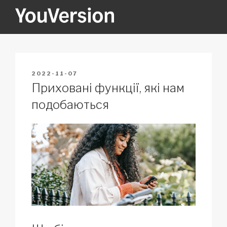
Skip
to
content
YOUVERSION
Seeking God every day.
POSTED
2022-11-07
ON
Приховані функції, які нам
подобаються