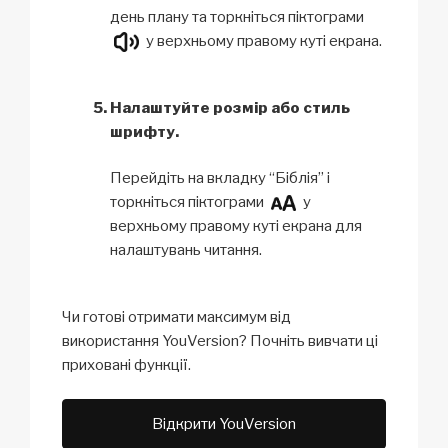
день плану та торкніться піктограми
у верхньому правому куті екрана.
Налаштуйте розмір або стиль
шрифту.
Перейдіть на вкладку “Біблія” і
торкніться піктограми
у
верхньому правому куті екрана для
налаштувань читання.
Чи готові отримати максимум від
використання YouVersion? Почніть вивчати ці
приховані функції.
Відкрити YouVersion