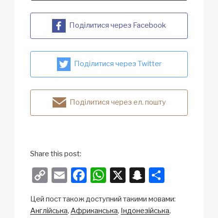
Поділитися через Facebook
Поділитися через Twitter
Поділитися через ел. пошту
Share this post:
C
E
F
W
X
S
S
o
m
a
h
n
h
Цей пост також доступний такими мовами:
p
ail
c
at
a
ar
Англійська
Африканська
Індонезійська