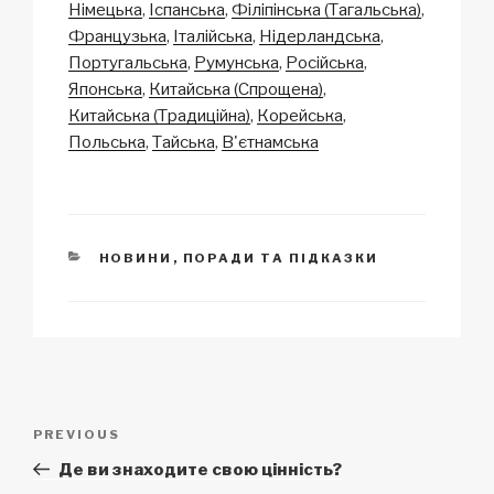
y
e
s
p
e
Німецька
Іспанська
Філіпінська (Тагальська)
Li
b
A
c
Французька
Італійська
Нідерландська
Португальська
Румунська
Російська
n
o
p
h
Японська
Китайська (Спрощена)
k
o
p
at
Китайська (Традиційна)
Корейська
k
Польська
Тайська
В'єтнамська
CATEGORIES
НОВИНИ
,
ПОРАДИ ТА ПІДКАЗКИ
Post
Previous
PREVIOUS
navigation
Post
Де ви знаходите свою цінність?