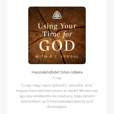
Használd idődet Isten céljaira
4 nap
Ez egy négy napos áhítat R.C. Sproultól, arról,
hogyan használd Isten javára az idődet. Minden nap
egy-egy elmélkedés hív majd arra, hogy élj Isten
jelenlétében, az Ő fennhatósága alatt és az Ő
dicsőségére.