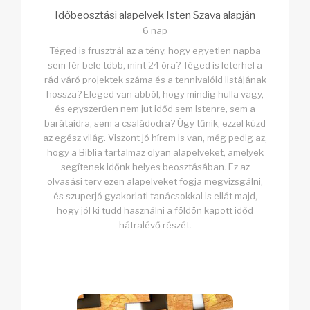
Időbeosztási alapelvek Isten Szava alapján
6 nap
Téged is frusztrál az a tény, hogy egyetlen napba
sem fér bele több, mint 24 óra? Téged is leterhel a
rád váró projektek száma és a tennivalóid listájának
hossza? Eleged van abból, hogy mindig hulla vagy,
és egyszerűen nem jut időd sem Istenre, sem a
barátaidra, sem a családodra? Úgy tűnik, ezzel küzd
az egész világ. Viszont jó hírem is van, még pedig az,
hogy a Biblia tartalmaz olyan alapelveket, amelyek
segítenek időnk helyes beosztásában. Ez az
olvasási terv ezen alapelveket fogja megvizsgálni,
és szuperjó gyakorlati tanácsokkal is ellát majd,
hogy jól ki tudd használni a földön kapott időd
hátralévő részét.