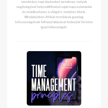
tanulmány napi lépéseket tartalmaz, melyek
segítségével helyreállíthatod saját kapcsolataidat
és imádkozhatsz a világért, melyben élünk.
Mindeközben Afrikai mondások gazdag
bölcsességének felhasználásával fedezzük fel Isten
igazi békességét.