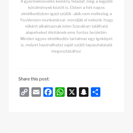
A gyermeknevelés kemény feladat, még a legjobb
körülmények között is. Ebben a hét napos
elmélkedésben igazi szülők -akik nem mellesleg a
YouVersion munkatársai- mondják el nekünk, hogy
miként alkalmaznak Isten Szavában található
alapelveket életüknek eme fontos területén.
Minden egyes elmélkedés tartalmaz egy Igeképet
is, melyet használhatsz saját szülői tapasztalataid
megosztásához.
Share this post:
C
E
F
W
X
S
O
o
m
a
h
n
s
p
ail
c
at
a
sz
y
e
s
p
a
Li
b
A
c
m