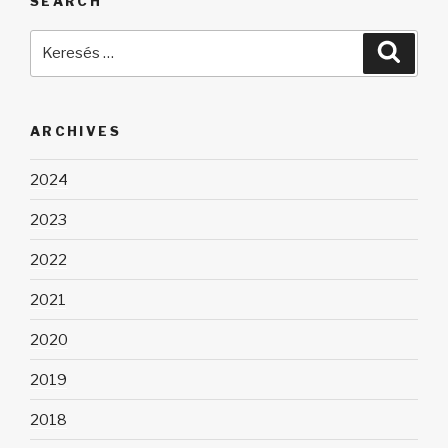
SEARCH
Keresés
Keres
a
következő
kifejezésre:
ARCHIVES
2024
2023
2022
2021
2020
2019
2018