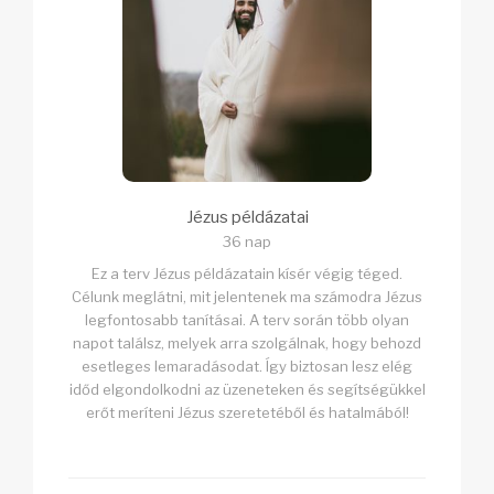
Jézus példázatai
36 nap
Ez a terv Jézus példázatain kísér végig téged.
Célunk meglátni, mit jelentenek ma számodra Jézus
legfontosabb tanításai. A terv során több olyan
napot találsz, melyek arra szolgálnak, hogy behozd
esetleges lemaradásodat. Így biztosan lesz elég
időd elgondolkodni az üzeneteken és segítségükkel
erőt meríteni Jézus szeretetéből és hatalmából!