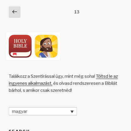
n
o
p
h
e
Posts
Előző
Oldal
13
k
o
p
at
g
oldal
pagination
k
Találkozz a Szentírással úgy, mint még soha!
Töltsd le az
ingyenes alkalmazást,
és olvasd rendszeresen a Bibliát
bárhol, s amikor csak szeretnéd!
magyar