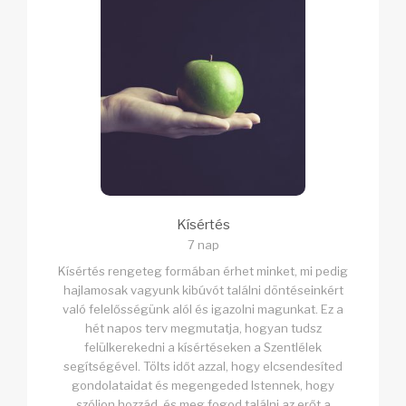
Kísértés
7 nap
Kísértés rengeteg formában érhet minket, mi pedig
hajlamosak vagyunk kibúvót találni döntéseinkért
való felelősségünk alól és igazolni magunkat. Ez a
hét napos terv megmutatja, hogyan tudsz
felülkerekedni a kísértéseken a Szentlélek
segítségével. Tölts időt azzal, hogy elcsendesíted
gondolataidat és megengeded Istennek, hogy
szóljon hozzád, és meg fogod találni az erőt a