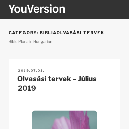
Tartalomhoz
YOUVERSION
Seeking God every day.
CATEGORY:
BIBLIAOLVASÁSI TERVEK
Bible Plans in Hungarian
BEKÜLDVE:
2019.07.01.
Olvasási tervek – Július
2019