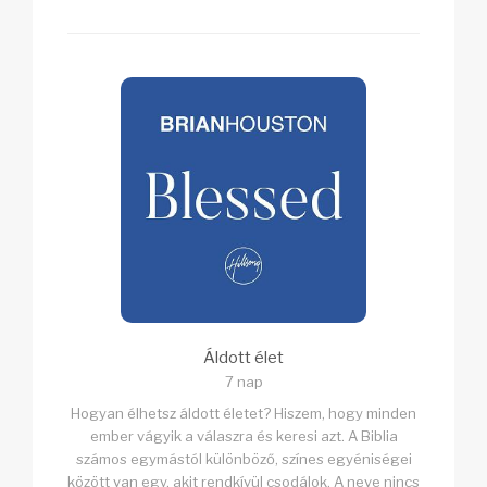
Áldott élet
7 nap
Hogyan élhetsz áldott életet? Hiszem, hogy minden
ember vágyik a válaszra és keresi azt. A Biblia
számos egymástól különböző, színes egyéniségei
között van egy, akit rendkívül csodálok. A neve nincs