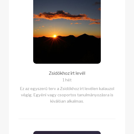
Zsidókhoz írt levél
1 hét
Ez az egyszerű terv a Zsidókhoz írt levélen kalauzol
végig. Egyéni vagy csoportos tanulmányozásra is
kiválóan alkalmas.