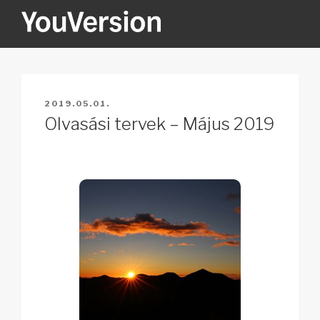
Tartalomhoz
YOUVERSION
Seeking God every day.
BEKÜLDVE:
2019.05.01.
Olvasási tervek – Május 2019