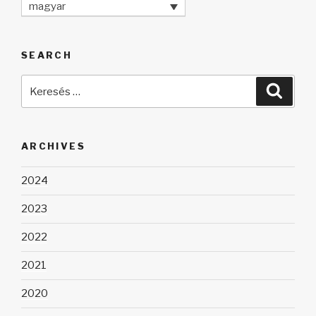
magyar
SEARCH
Keresés
Keres
a
következő
kifejezésre:
ARCHIVES
2024
2023
2022
2021
2020