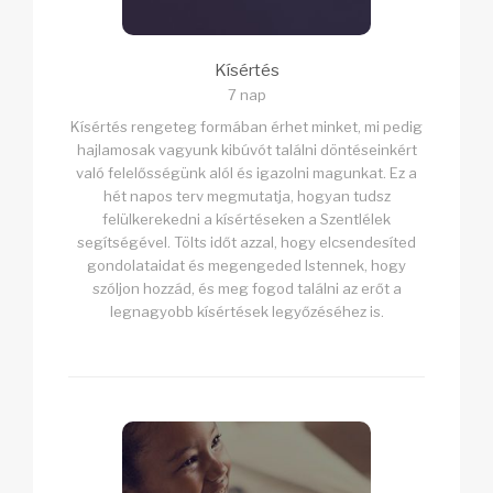
Kísértés
7 nap
Kísértés rengeteg formában érhet minket, mi pedig
hajlamosak vagyunk kibúvót találni döntéseinkért
való felelősségünk alól és igazolni magunkat. Ez a
hét napos terv megmutatja, hogyan tudsz
felülkerekedni a kísértéseken a Szentlélek
segítségével. Tölts időt azzal, hogy elcsendesíted
gondolataidat és megengeded Istennek, hogy
szóljon hozzád, és meg fogod találni az erőt a
legnagyobb kísértések legyőzéséhez is.