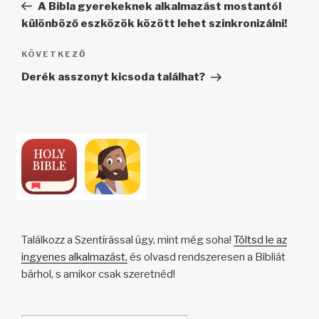
bejegyzés
A Bibla gyerekeknek alkalmazást mostantól
különböző eszközök között lehet szinkronizálni!
Következő
KÖVETKEZŐ
bejegyzés
Derék asszonyt kicsoda találhat?
Találkozz a Szentírással úgy, mint még soha!
Töltsd le az
ingyenes alkalmazást,
és olvasd rendszeresen a Bibliát
bárhol, s amikor csak szeretnéd!