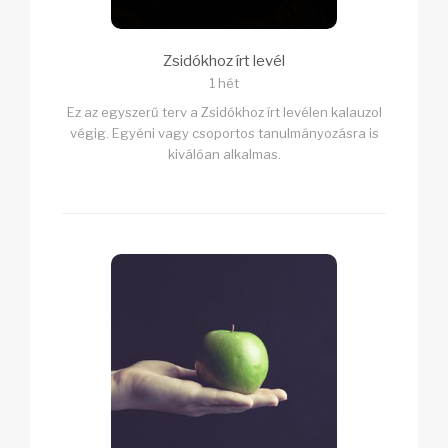
Zsidókhoz írt levél
1 hét
Ez az egyszerű terv a Zsidókhoz írt levélen kalauzol
végig. Egyéni vagy csoportos tanulmányozásra is
kiválóan alkalmas.