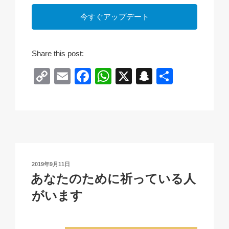
今すぐアップデート
Share this post:
C
E
F
W
X
S
共
o
m
a
h
n
有
p
ail
c
at
a
y
e
s
p
Li
b
A
c
n
o
p
h
投
2019年9月11日
k
o
p
at
稿
あなたのために祈っている人
日:
k
がいます