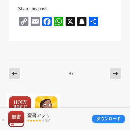
Share this post:
C
E
F
W
X
S
共
o
m
a
h
n
有
p
ail
c
at
a
y
e
s
p
Li
b
A
c
n
o
p
h
Posts
前
次
ページ
47
k
o
p
at
の
の
pagination
k
ペ
ペ
ー
ー
ジ
ジ