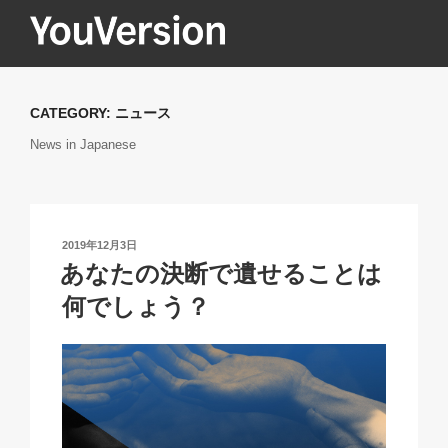
コ
ン
テ
YOUVERSION
Seeking God every day.
ン
ツ
CATEGORY:
ニュース
へ
News in Japanese
ス
キ
ッ
プ
投
2019年12月3日
稿
あなたの決断で遺せることは
日:
何でしょう？