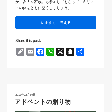
か。友人や家族にも参加してもらって、キリス
トの体をともに堅くしましょう。
いますぐ、与える
Share this post:
C
E
F
W
X
S
共
o
m
a
h
n
有
p
ail
c
at
a
y
e
s
p
Li
b
A
c
n
o
p
h
投
2019年11月30日
k
o
p
at
稿
アドベントの贈り物
日:
k