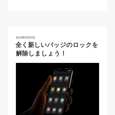
o
m
a
h
n
有
p
ail
c
at
a
y
e
s
p
Li
b
A
c
n
o
p
h
投
2019年9月24日
k
o
p
at
稿
全く新しいバッジのロックを
日:
k
解除しましょう！