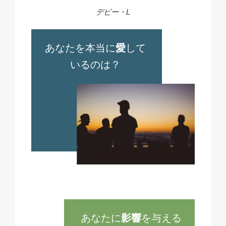
デビー・L
あなたを本当に
愛
して
いるのは？
あなたに
影響
を与える