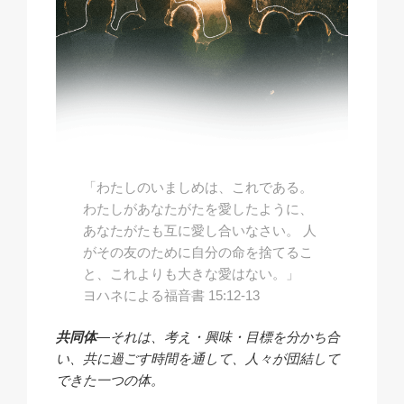
「わたしのいましめは、これである。
わたしがあなたがたを愛したように、
あなたがたも互に愛し合いなさい。 人
がその友のために自分の命を捨てるこ
と、これよりも大きな愛はない。」
ヨハネによる福音書 15:12-13
共同体
―それは、考え・興味・目標を分かち合
い、共に過ごす時間を通して、人々が団結して
できた一つの体。