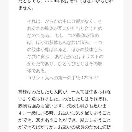
たとしても、……5年後はそうではないかもしれ
ません。
それは、からだの中に分裂がなく、そ
れぞれの肢体が互にいたわり合うため
なのである。 もし一つの肢体が悩め
ば、ほかの肢体もみな共に悩み、一つ
の肢体が尊ばれると、ほかの肢体もみ
な共に喜ぶ。 あなたがたはキリストの
からだであり、ひとりびとりはその肢
体である。
コリント人への第一の手紙 12:25-27
神様はわたしたち人間が、一人では生きられな
いよう造られました。わたしたちはそれぞれ、
賜物も強みも違います。失敗も弱さも違いま
す。一緒にいる時、お互いに気を配りあうこと
ができ、支えあうことができ、励ましあうこと
ができるばかりか、お互いの成長のために切磋