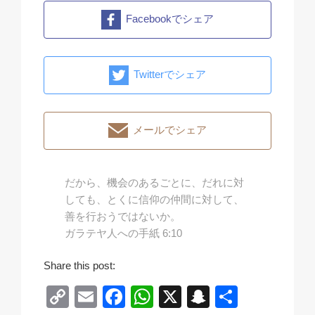
Facebookでシェア
Twitterでシェア
メールでシェア
だから、機会のあるごとに、だれに対
しても、とくに信仰の仲間に対して、
善を行おうではないか。
ガラテヤ人への手紙 6:10
Share this post:
C
E
F
W
X
S
共