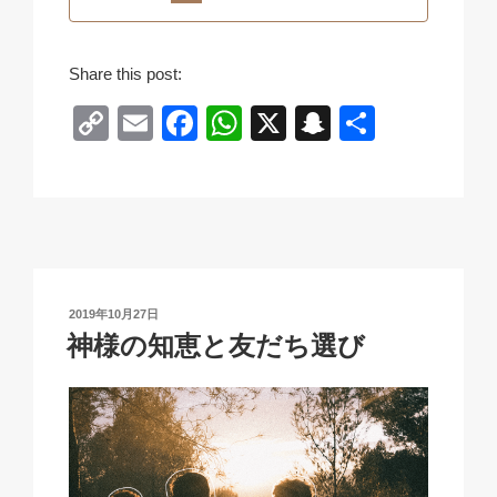
Share this post:
C
E
F
W
X
S
共
o
m
a
h
n
有
p
ail
c
at
a
y
e
s
p
Li
b
A
c
n
o
p
h
投
2019年10月27日
k
o
p
at
稿
神様の知恵と友だち選び
日:
k