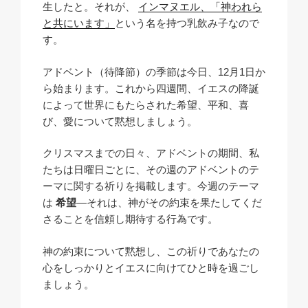
生したと。それが、
インマヌエル、「神われら
と共にいます」
という名を持つ乳飲み子なので
す。
アドベント（待降節）の季節は今日、12月1日か
ら始まります。これから四週間、イエスの降誕
によって世界にもたらされた希望、平和、喜
び、愛について黙想しましょう。
クリスマスまでの日々、アドベントの期間、私
たちは日曜日ごとに、その週のアドベントのテ
ーマに関する祈りを掲載します。今週のテーマ
は
希望
―それは、神がその約束を果たしてくだ
さることを信頼し期待する行為です。
神の約束について黙想し、この祈りであなたの
心をしっかりとイエスに向けてひと時を過ごし
ましょう。