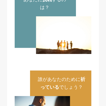
は？
誰があなたのために
祈
っている
でしょう？