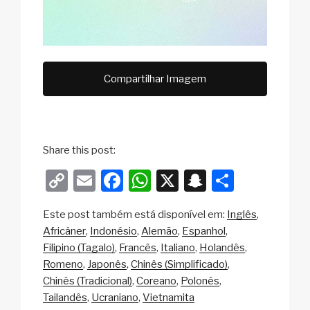
Compartilhar Imagem
Share this post:
C
E
F
W
X
S
S
o
m
a
h
n
h
Este post também está disponível em:
Inglês
p
ail
c
at
a
ar
Africâner
Indonésio
Alemão
Espanhol
y
e
s
p
e
Filipino (Tagalo)
Francês
Italiano
Holandês
Li
b
A
c
Romeno
Japonês
Chinês (Simplificado)
Chinês (Tradicional)
Coreano
Polonês
n
o
p
h
Tailandês
Ucraniano
Vietnamita