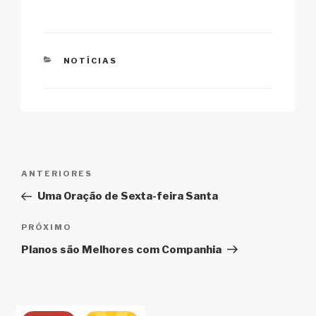
k
o
p
at
k
CATEGORIAS
NOTÍCIAS
Navegação
Post
ANTERIORES
de
anterior
Uma Oração de Sexta-feira Santa
Post
Próximo
PRÓXIMO
post
Planos são Melhores com Companhia