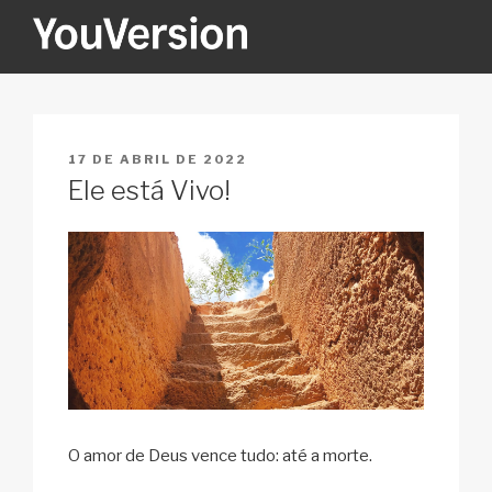
Pular
para
o
YOUVERSION
Seeking God every day.
conteúdo
PUBLICADO
17 DE ABRIL DE 2022
EM
Ele está Vivo!
O amor de Deus vence tudo: até a morte.