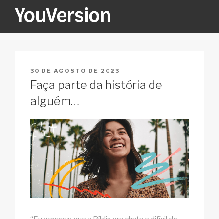
Pular
para
o
YOUVERSION
Seeking God every day.
conteúdo
PUBLICADO
30 DE AGOSTO DE 2023
EM
Faça parte da história de
alguém…
“Eu pensava que a Bíblia era chata e difícil de