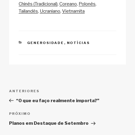
Chinês (Tradicional)
Coreano
Polonês
n
o
p
h
Tailandês
Ucraniano
Vietnamita
k
o
p
at
k
CATEGORIAS
GENEROSIDADE
,
NOTÍCIAS
Navegação
Post
ANTERIORES
de
anterior
“O que eu faço realmente importa?”
Post
Próximo
PRÓXIMO
post
Planos em Destaque de Setembro