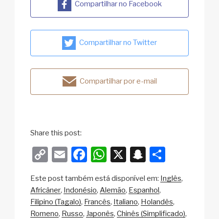
Compartilhar no Facebook
Compartilhar no Twitter
Compartilhar por e-mail
Share this post:
C
E
F
W
X
S
S
o
m
a
h
n
h
Este post também está disponível em:
Inglês
p
ail
c
at
a
ar
Africâner
Indonésio
Alemão
Espanhol
y
e
s
p
e
Filipino (Tagalo)
Francês
Italiano
Holandês
Li
b
A
c
Romeno
Russo
Japonês
Chinês (Simplificado)