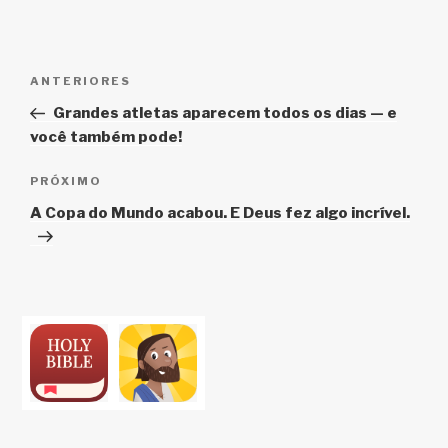
Navegação
Post
ANTERIORES
de
anterior
Grandes atletas aparecem todos os dias — e
Post
você também pode!
Próximo
PRÓXIMO
post
A Copa do Mundo acabou. E Deus fez algo incrível.