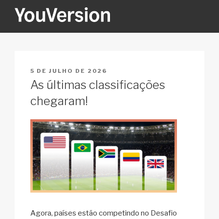
Pular
para
o
YOUVERSION
Seeking God every day.
conteúdo
PUBLICADO
5 DE JULHO DE 2026
EM
As últimas classificações
chegaram!
Agora, países estão competindo no Desafio