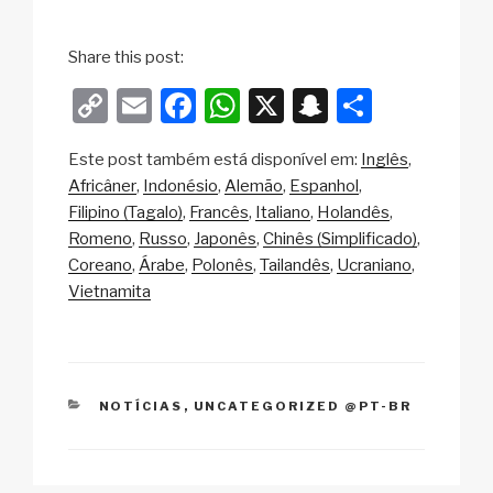
Share this post:
C
E
F
W
X
S
S
o
m
a
h
n
h
Este post também está disponível em:
Inglês
p
ail
c
at
a
ar
Africâner
Indonésio
Alemão
Espanhol
y
e
s
p
e
Filipino (Tagalo)
Francês
Italiano
Holandês
Li
b
A
c
Romeno
Russo
Japonês
Chinês (Simplificado)
Coreano
Árabe
Polonês
Tailandês
Ucraniano
n
o
p
h
Vietnamita
k
o
p
at
k
CATEGORIAS
NOTÍCIAS
,
UNCATEGORIZED @PT-BR