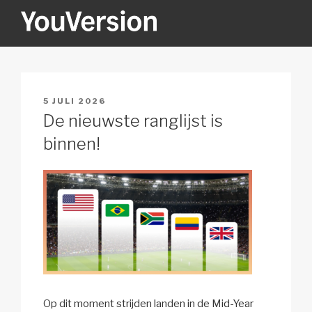
Naar
de
inhoud
YOUVERSION
Seeking God every day.
springen
GEPLAATST
5 JULI 2026
OP
De nieuwste ranglijst is
binnen!
Op dit moment strijden landen in de Mid-Year