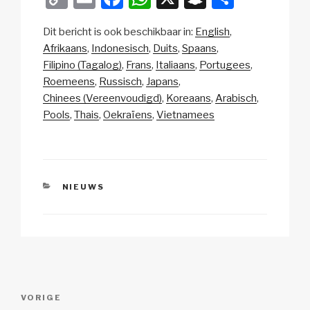
o
m
a
h
n
el
Dit bericht is ook beschikbaar in:
English
p
ail
c
at
a
e
Afrikaans
Indonesisch
Duits
Spaans
y
e
s
p
n
Filipino (Tagalog)
Frans
Italiaans
Portugees
Li
b
A
c
Roemeens
Russisch
Japans
Chinees (Vereenvoudigd)
Koreaans
Arabisch
n
o
p
h
Pools
Thais
Oekraïens
Vietnamees
k
o
p
at
k
CATEGORIEËN
NIEUWS
Berichtnavigatie
Vorig
VORIGE