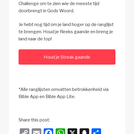
Challenge om te zien wie de meeste tijd
doorbrengt in Gods Woord.
Je hebt nog tijd om je land hoger op de ranglijst
te brengen. Houd je Reeks gaande en breng je
land naar de top!
Houd je Streak gaande
*Alle ranglijsten omvatten betrokkenheid via
Bible App en Bible App Lite.
Share this post:
C
E
F
W
X
S
D