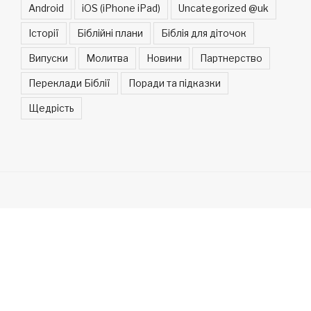
Android
iOS (iPhone iPad)
Uncategorized @uk
Історії
Біблійні плани
Біблія для діточок
Випуски
Молитва
Новини
Партнерство
Переклади Біблії
Поради та підказки
Щедрість