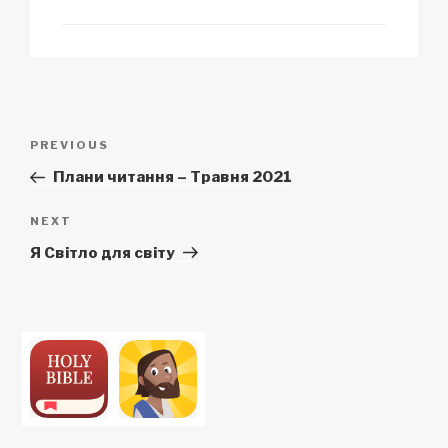
Post
Previous
PREVIOUS
navigation
Post
Плани читання – Травня 2021
Next
NEXT
Post
Я Світло для світу