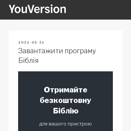
Skip
to
content
YOUVERSION
Seeking God every day.
POSTED
2021-05-31
ON
Завантажити програму
Біблія
Отримайте
безкоштовну
Біблію
для вашого пристрою