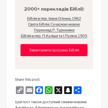
2000+ перекладів Біблії:
Біблія в пер. Івана Огієнка, 1962
Свята Біблія: Сучасною мовою
Переклад Р. Турконяка
Біблія в пер. П.Куліша та І.Пулюя, 1905
Завантажити програму Біблія
Share this post:
C
E
F
W
X
S
S
o
m
a
h
n
h
Цей пост також доступний такими мовами:
p
ail
c
at
a
ar
Англійська
Африканська
Індонезійська