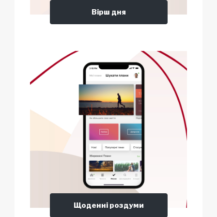
Вірш дня
Щоденні роздуми