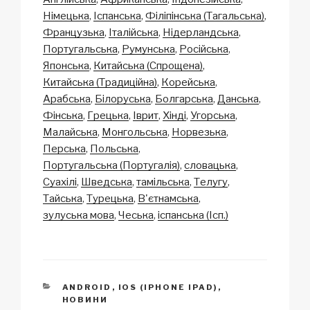
y
e
s
p
e
Німецька
Іспанська
Філіпінська (Тагальська)
Li
b
A
c
Французька
Італійська
Нідерландська
Португальська
Румунська
Російська
n
o
p
h
Японська
Китайська (Спрощена)
k
o
p
at
Китайська (Традиційна)
Корейська
k
Арабська
Білоруська
Болгарська
Данська
Фінська
Грецька
Іврит
Хінді
Угорська
Малайська
Монгольська
Норвезька
Перська
Польська
Португальська (Португалія)
словацька
Суахілі
Шведська
тамільська
Телугу
Тайська
Турецька
В'єтнамська
зулуська мова
Чеська
іспанська (Ісп.)
CATEGORIES
ANDROID
,
IOS (IPHONE IPAD)
,
НОВИНИ