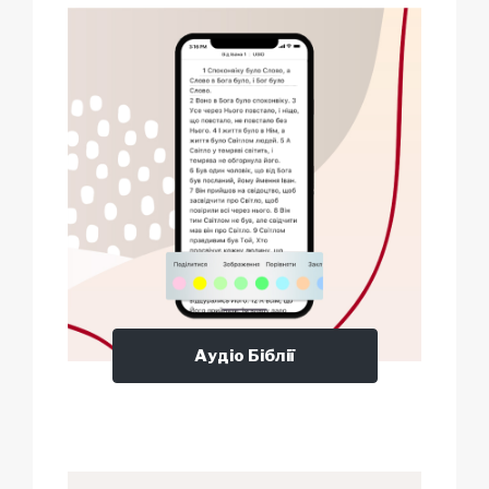
Аудіо Біблії