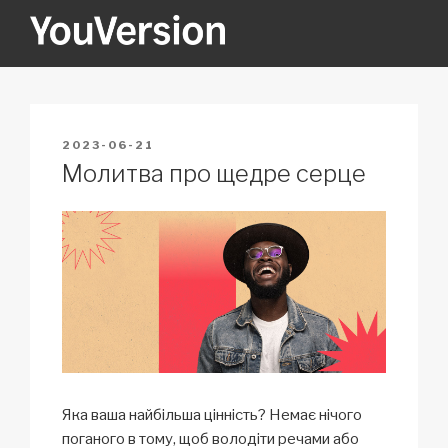
Skip
to
content
YOUVERSION
Seeking God every day.
POSTED
2023-06-21
ON
Молитва про щедре серце
Яка ваша найбільша цінність? Немає нічого
поганого в тому, щоб володіти речами або