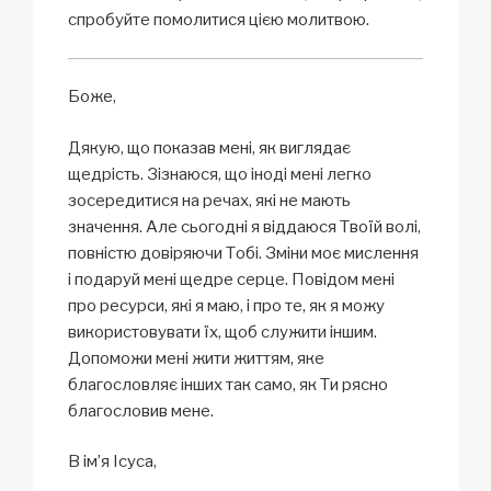
спробуйте помолитися цією молитвою.
Боже,
Дякую, що показав мені, як виглядає
щедрість. Зізнаюся, що іноді мені легко
зосередитися на речах, які не мають
значення. Але сьогодні я віддаюся Твоїй волі,
повністю довіряючи Тобі. Зміни моє мислення
і подаруй мені щедре серце. Повідом мені
про ресурси, які я маю, і про те, як я можу
використовувати їх, щоб служити іншим.
Допоможи мені жити життям, яке
благословляє інших так само, як Ти рясно
благословив мене.
В ім’я Ісуса,