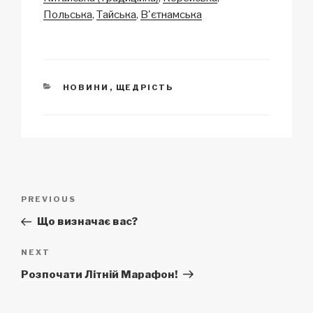
k
Польська
Тайська
В'єтнамська
CATEGORIES
НОВИНИ
,
ЩЕДРІСТЬ
Post
Previous
PREVIOUS
navigation
Post
Що визначає вас?
Next
NEXT
Post
Розпочати Літній Марафон!