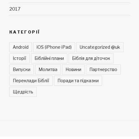
2017
КАТЕГОРІЇ
Android
iOS (iPhone iPad)
Uncategorized @uk
Історії
Біблійні плани
Біблія для діточок
Випуски
Молитва
Новини
Партнерство
Переклади Біблії
Поради та підказки
Щедрість