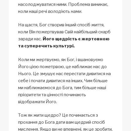
насолоджуватися ними. Проблема виникає,
коли наші речі
володіють нами
.
На щастя, Бог створив інший спосіб життя,
коли Він пожертвував Свій найбільший скарб
заради нас.
Його щедрість є жертовною
та суперечить культурі.
Коли ми жертвуємо, як Бог, і вшановуємо
Його цією пожетрвою, це наближає нас до
Нього. Це змушує нас перестати дивитися на
себе і почати дивитися на інших. Чим більше
ми наближаємося до Бога, тим більше наші
пріоритети та цінності починають
відображати Його.
Тож як жити щедро? Це починається з
прохання до Бога дати вам щедрий спосіб
мислення. Якщо ви не впевнені, як це зробити,