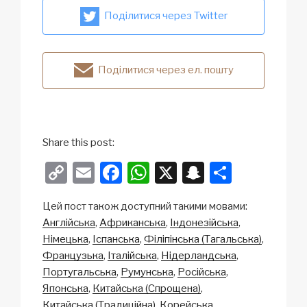
Поділитися через Twitter
Поділитися через ел. пошту
Share this post:
C
E
F
W
X
S
S
o
m
a
h
n
h
Цей пост також доступний такими мовами:
p
ail
c
at
a
ar
Англійська
Африканська
Індонезійська
y
e
s
p
e
Німецька
Іспанська
Філіпінська (Тагальська)
Li
b
A
c
Французька
Італійська
Нідерландська
Португальська
Румунська
Російська
n
o
p
h
Японська
Китайська (Спрощена)
k
o
p
at
Китайська (Традиційна)
Корейська