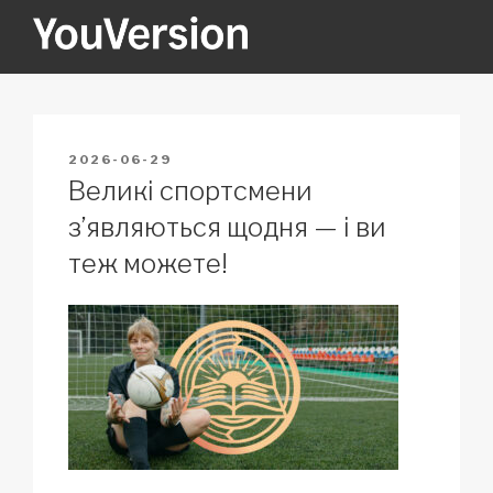
Skip
to
content
YOUVERSION
Seeking God every day.
POSTED
2026-06-29
ON
Великі спортсмени
з’являються щодня — і ви
теж можете!