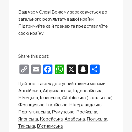
Ваш час у Слові Божому зараховується до
загального результату вашої країни.
Підтримуйте свій трекер та представляйте
свою країну!
Share this post:
C
E
F
W
X
S
S
o
m
a
h
n
h
Цей пост також доступний такими мовами:
p
ail
c
at
a
ar
Англійська
Африканська
Індонезійська
y
e
s
p
e
Німецька
Іспанська
Філіпінська (Тагальська)
Li
b
A
c
Французька
Італійська
Нідерландська
Португальська
Румунська
Російська
n
o
p
h
Японська
Корейська
Арабська
Польська
k
o
p
at
Тайська
В'єтнамська