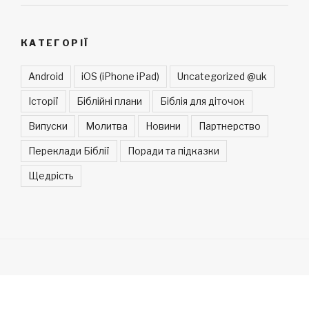
КАТЕГОРІЇ
Android
iOS (iPhone iPad)
Uncategorized @uk
Історії
Біблійні плани
Біблія для діточок
Випуски
Молитва
Новини
Партнерство
Переклади Біблії
Поради та підказки
Щедрість