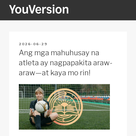
Skip
to
content
YOUVERSION
Seeking God every day.
POSTED
2026-06-29
ON
Ang mga mahuhusay na
atleta ay nagpapakita araw-
araw—at kaya mo rin!