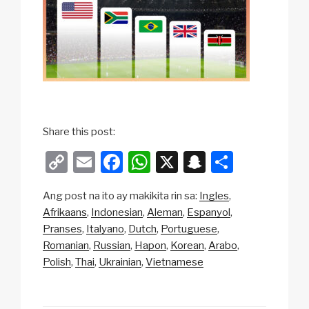
Share this post:
C
E
F
W
X
S
S
o
m
a
h
n
h
Ang post na ito ay makikita rin sa:
Ingles
p
ail
c
at
a
ar
Afrikaans
Indonesian
Aleman
Espanyol
y
e
s
p
e
Pranses
Italyano
Dutch
Portuguese
Li
b
A
c
Romanian
Russian
Hapon
Korean
Arabo
Polish
Thai
Ukrainian
Vietnamese
n
o
p
h
k
o
p
at