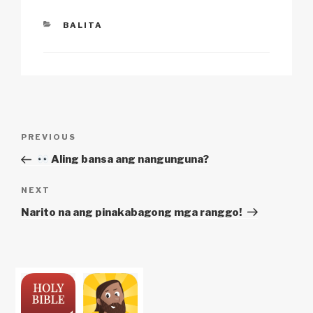
k
CATEGORIES
BALITA
Post
Previous
PREVIOUS
navigation
Post
Aling bansa ang nangunguna?
Next
NEXT
Post
Narito na ang pinakabagong mga ranggo!