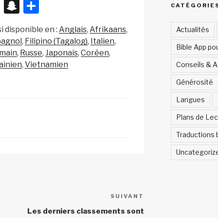
X
S
P
CATÉGORIE
n
ar
i disponible en :
Anglais
Afrikaans
Actualités
a
ta
pagnol
Filipino (Tagalog)
Italien
Bible App po
p
g
main
Russe
Japonais
Coréen
c
er
ainien
Vietnamien
Conseils & 
h
Générosité
at
Langues
Plans de Lec
Traductions 
Uncategoriz
SUIVANT
Article
suivant
Les derniers classements sont