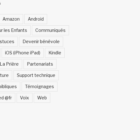
S
Amazon
Android
ur les Enfants
Communiqués
Astuces
Devenir bénévole
iOS (iPhone iPad)
Kindle
La Prière
Partenariats
ture
Support technique
bibliques
Témoignages
ed @fr
Voix
Web