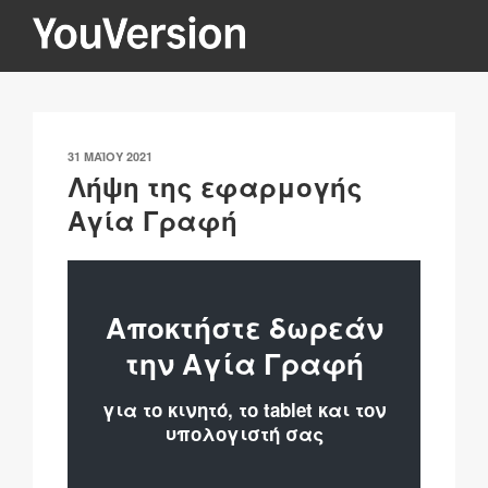
Μετάβαση
στο
περιεχόμενο
YOUVERSION
Seeking God every day.
ΔΗΜΟΣΙΕΎΤΗΚΕ
31 ΜΑΪ́ΟΥ 2021
ΣΤΙΣ
Λήψη της εφαρμογής
Αγία Γραφή
Αποκτήστε δωρεάν
την Αγία Γραφή
για το κινητό, το tablet και τον
υπολογιστή σας