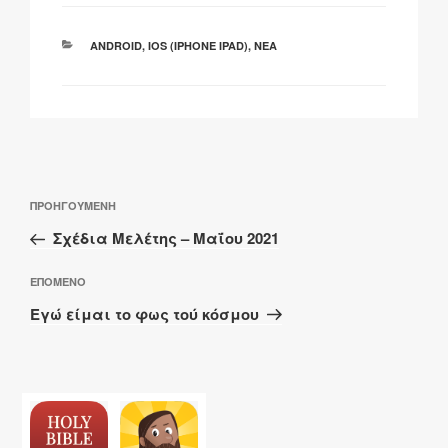
ΚΑΤΗΓΟΡΊΕΣ
ANDROID
,
IOS (IPHONE IPAD)
,
ΝΈΑ
Πλοήγηση
Προηγούμενο
ΠΡΟΗΓΟΎΜΕΝΗ
άρθρων
άρθρο
Σχέδια Μελέτης – Μαΐου 2021
Επόμενο
ΕΠΌΜΕΝΟ
άρθρο
Eγώ είμαι το φως τού κόσμου