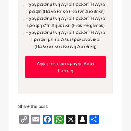
Ηχογραφημένη Αγία Γραφή: Η Αγία
Γραφή (Παλαιά και Καινή Διαθήκη)
Ηχογραφημένη Αγία Γραφή: H Αγία
Γραφή στη Δημοτική (Filos Pergamos)
Ηχογραφημένη Αγία Γραφή: Η Αγία
Γραφή με τα Δευτεροκανονικά
(Παλαιά και Καινή Διαθήκη)
Λήψη της εφαρμογής Αγία
Γραφή
Share this post:
C
E
F
W
X
S
Μ
o
m
a
h
n
οι