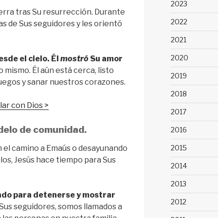
2023
ierra tras Su resurrección. Durante
2022
das de Sus seguidores y les orientó
2021
2020
sde el cielo. Él
mostró
Su amor
o mismo. Él aún está cerca, listo
2019
uegos y sanar nuestros corazones.
2018
ar con Dios >
2017
odelo de comunidad.
2016
en el camino a Emaús o desayunando
2015
ulos, Jesús hace tiempo para Sus
2014
2013
ado para detenerse y mostrar
2012
us seguidores, somos llamados a