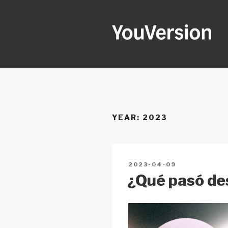
Skip
to
content
YOUVERSI
Seeking God every day.
YEAR:
2023
POSTED
2023-04-09
ON
¿Qué pasó de