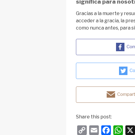
significa para nosot
Gracias a la muerte y res
acceder a la gracia, la pre
como nunca antes, para s
Com
Co
Comparti
Share this post:
C
E
F
W