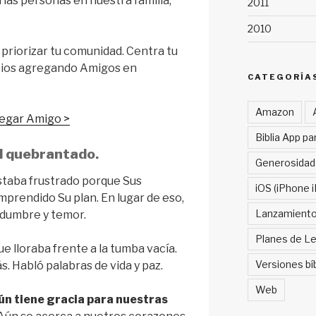
 las personas en nuestra familia,
2011
2010
 priorizar tu comunidad. Centra tu
 Dios agregando Amigos en
CATEGORÍA
Amazon
egar Amigo >
Biblia App pa
al quebrantado.
Generosidad
staba frustrado porque Sus
iOS (iPhone i
mprendido Su plan. En lugar de eso,
Lanzamient
idumbre y temor.
Planes de Le
ue lloraba frente a la tumba vacía.
Versiones bí
. Habló palabras de vida y paz.
Web
ún tiene gracia para nuestras