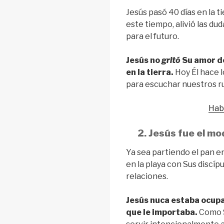
Jesús pasó 40 días en la t
este tiempo, alivió las du
para el futuro.
Jesús no
gritó
Su amor de
en la tierra.
Hoy Él hace l
para escuchar nuestros r
Habl
2. Jesús fue el m
Ya sea partiendo el pan 
en la playa con Sus discíp
relaciones.
Jesús nuca estaba ocup
que le importaba.
Como S