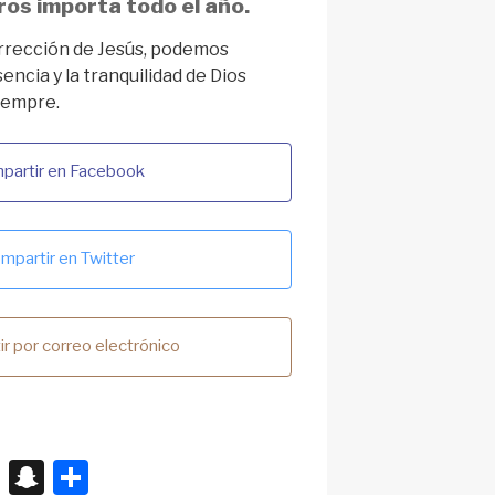
ros importa todo el año.
urrección de Jesús, podemos
sencia y la tranquilidad de Dios
iempre.
partir en Facebook
mpartir en Twitter
r por correo electrónico
X
S
S