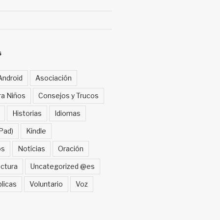
S
Android
Asociación
ra Niños
Consejos y Trucos
Historias
Idiomas
Pad)
Kindle
os
Notícias
Oración
ctura
Uncategorized @es
blicas
Voluntario
Voz