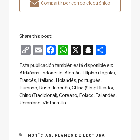
Compartir por correo electrónico
Share this post:
C
E
F
W
X
S
S
o
m
a
h
n
h
Esta publicación también está disponible en:
p
ail
c
at
a
ar
Afrikáans
Indonesio
Alemán
Filipino (Tagalo)
y
e
s
p
e
Francés
Italiano
Holandés
portugués
Li
b
A
c
Rumano
Ruso
Japonés
Chino (Simplificado)
Chino (Tradicional)
Coreano
Polaco
Tailandés
n
o
p
h
Ucraniano
Vietnamita
k
o
p
at
k
CATEGORIES
NOTÍCIAS
,
PLANES DE LECTURA