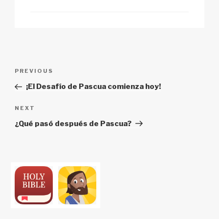
Post
Previous
PREVIOUS
navigation
Post
¡El Desafío de Pascua comienza hoy!
Next
NEXT
Post
¿Qué pasó después de Pascua?