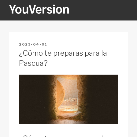
Skip
to
content
YOUVERSION
Seeking God every day.
POSTED
2023-04-01
ON
¿Cómo te preparas para la
Pascua?