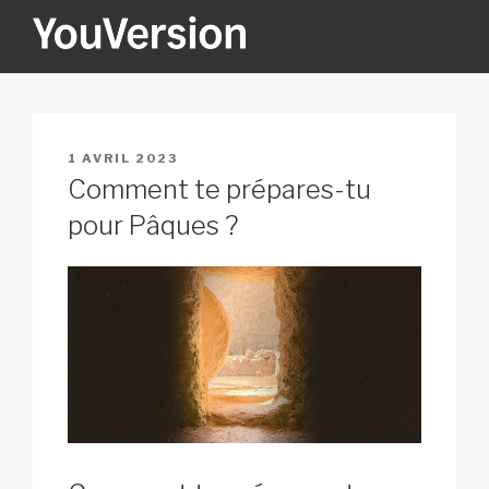
Aller
au
contenu
YOUVERSION
Seeking God every day.
principal
PUBLIÉ
1 AVRIL 2023
LE
Comment te prépares-tu
pour Pâques ?