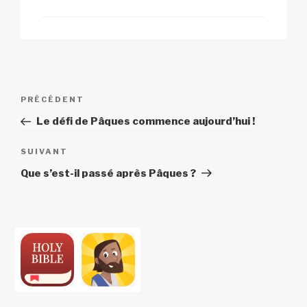
Navigation
Article
PRÉCÉDENT
de
précédent
Le défi de Pâques commence aujourd’hui !
l’article
Article
SUIVANT
suivant
Que s’est-il passé après Pâques ?