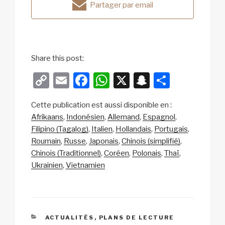
Partager par email
Share this post:
C
E
F
W
X
S
P
o
m
a
h
n
ar
Cette publication est aussi disponible en :
p
ail
c
at
a
ta
Afrikaans
Indonésien
Allemand
Espagnol
y
e
s
p
g
Filipino (Tagalog)
Italien
Hollandais
Portugais
Li
b
A
c
er
Roumain
Russe
Japonais
Chinois (simplifié)
Chinois (Traditionnel)
Coréen
Polonais
Thaï
n
o
p
h
Ukrainien
Vietnamien
k
o
p
at
k
CATÉGORIES
ACTUALITÉS
,
PLANS DE LECTURE