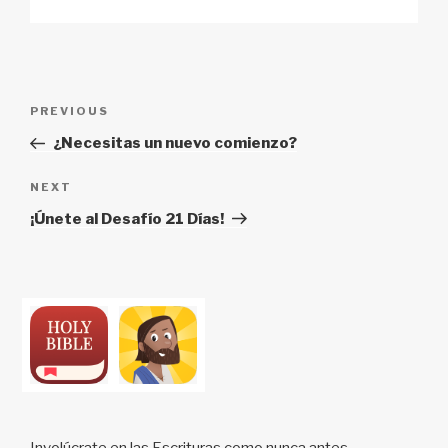
Post
Previous
PREVIOUS
navigation
Post
¿Necesitas un nuevo comienzo?
Next
NEXT
Post
¡Únete al Desafío 21 Días!
Involúcrate en las Escrituras como nunca antes.