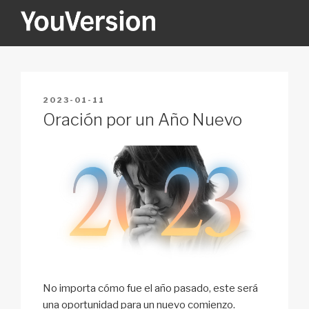
Skip
to
content
YOUVERSION
Seeking God every day.
POSTED
2023-01-11
ON
Oración por un Año Nuevo
No importa cómo fue el año pasado, este será
una oportunidad para un nuevo comienzo.