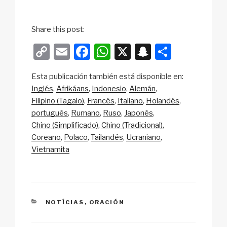
Share this post:
C
E
F
W
X
S
S
o
m
a
h
n
h
Esta publicación también está disponible en:
p
ail
c
at
a
ar
Inglés
Afrikáans
Indonesio
Alemán
y
e
s
p
e
Filipino (Tagalo)
Francés
Italiano
Holandés
Li
b
A
c
portugués
Rumano
Ruso
Japonés
Chino (Simplificado)
Chino (Tradicional)
n
o
p
h
Coreano
Polaco
Tailandés
Ucraniano
k
o
p
at
Vietnamita
k
CATEGORIES
NOTÍCIAS
,
ORACIÓN