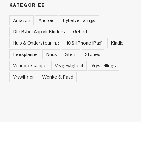
KATEGORIEË
Amazon
Android
Bybelvertalings
Die Bybel App vir Kinders
Gebed
Hulp & Ondersteuning
iOS (iPhone iPad)
Kindle
Leesplanne
Nuus
Stem
Stories
Vennootskappe
Vrygewigheid
Vrystellings
Vrywilliger
Wenke & Raad