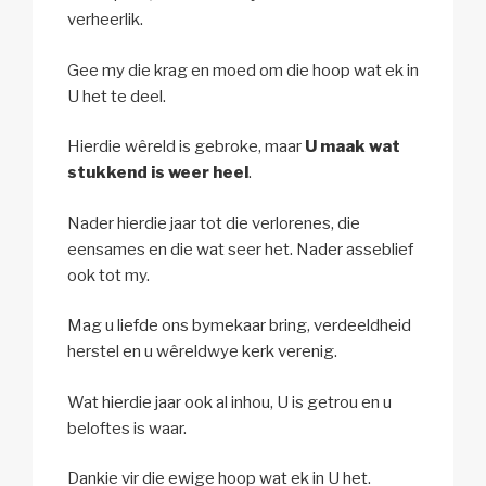
verheerlik.
Gee my die krag en moed om die hoop wat ek in
U het te deel.
Hierdie wêreld is gebroke, maar
U maak wat
stukkend is weer heel
.
Nader hierdie jaar tot die verlorenes, die
eensames en die wat seer het. Nader asseblief
ook tot my.
Mag u liefde ons bymekaar bring, verdeeldheid
herstel en u wêreldwye kerk verenig.
Wat hierdie jaar ook al inhou, U is getrou en u
beloftes is waar.
Dankie vir die ewige hoop wat ek in U het.