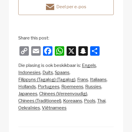
Deel per e-pos
Share this post:
C
E
F
W
X
S
S
o
m
a
h
n
h
Die plasing is ook beskikbaar is:
Engels
p
ail
c
at
a
ar
Indonesies
Duits
Spaans
y
e
s
p
e
Filippyns (Tagalog) (Tagalog)
Frans
Italiaans
Li
b
A
c
Hollands
Portugees
Roemeens
Russies
Japanees
Chinees (Vereenvoudig)
n
o
p
h
Chinees (Traditioneel)
Koreaans
Pools
Thai
k
o
p
at
Oekraïnies
Viëtnamees
k