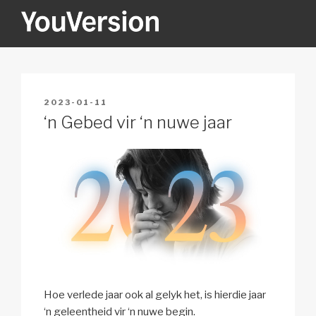
Skip
to
content
YOUVERSION
Seeking God every day.
POSTED
2023-01-11
ON
‘n Gebed vir ‘n nuwe jaar
Hoe verlede jaar ook al gelyk het, is hierdie jaar
‘n geleentheid vir ‘n nuwe begin.