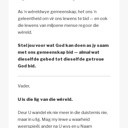
As ‘n wêreldwye gemeenskap, het ons ‘n
geleentheid om vir ons lewens te bid — en ook
die lewens van miljoene mense regoor die
wêreld.
Stel jou voor wat God kan doen as jy saam
met ons gemeenskap bid — almal wat
dieselfde gebed tot dieselfde getroue
God bid.
Vader,
U is die lig van die wêreld.
Deur U wandel ek nie meer in die duisternis nie,
maar in u lig. Mag my lewe u waarheid
weerspieël, ander na U wys en u Naam