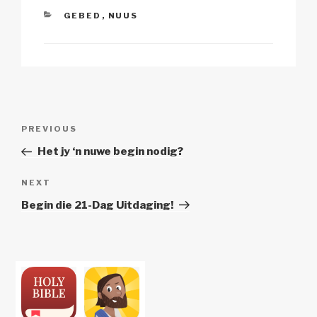
CATEGORIES
GEBED
,
NUUS
Post
Previous
PREVIOUS
navigation
Post
Het jy ‘n nuwe begin nodig?
Next
NEXT
Post
Begin die 21-Dag Uitdaging!