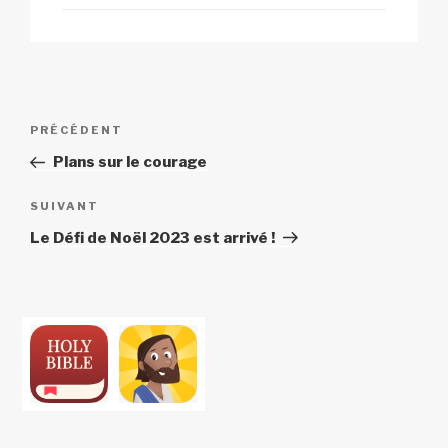
Navigation
Article
PRÉCÉDENT
de
précédent
Plans sur le courage
l’article
Article
SUIVANT
suivant
Le Défi de Noël 2023 est arrivé !