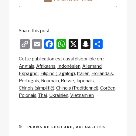
Share this post:
C
E
F
W
X
S
P
o
m
a
h
n
ar
Cette publication est aussi disponible en :
p
ail
c
at
a
ta
Anglais
Afrikaans
Indonésien
Allemand
y
e
s
p
g
Espagnol
Filipino (Tagalog)
Italien
Hollandais
Li
b
A
c
er
Portugais
Roumain
Russe
Japonais
Chinois (simplifié)
Chinois (Traditionnel)
Coréen
n
o
p
h
Polonais
Thaï
Ukrainien
Vietnamien
k
o
p
at
k
CATÉGORIES
PLANS DE LECTURE
,
ACTUALITÉS