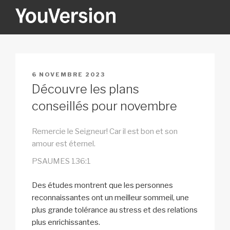
Aller
au
contenu
YOUVERSION
Seeking God every day.
principal
PUBLIÉ
6 NOVEMBRE 2023
LE
Découvre les plans
conseillés pour novembre
Remercie le Seigneur! Car il est bon et son
amour est éternel.
PSAUMES 136:1
Des études montrent que les personnes
reconnaissantes ont un meilleur sommeil, une
plus grande tolérance au stress et des relations
plus enrichissantes.