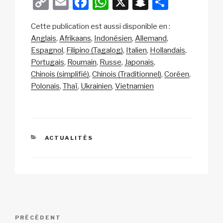
C
E
F
W
X
S
P
o
m
a
h
n
ar
Cette publication est aussi disponible en :
p
ail
c
at
a
ta
Anglais
Afrikaans
Indonésien
Allemand
y
e
s
p
g
Espagnol
Filipino (Tagalog)
Italien
Hollandais
Li
b
A
c
er
Portugais
Roumain
Russe
Japonais
Chinois (simplifié)
Chinois (Traditionnel)
Coréen
n
o
p
h
Polonais
Thaï
Ukrainien
Vietnamien
k
o
p
at
k
CATÉGORIES
ACTUALITÉS
Navigation
Article
PRÉCÉDENT