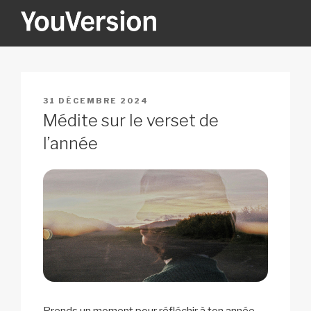
Aller
au
contenu
YOUVERSION
Seeking God every day.
principal
PUBLIÉ
31 DÉCEMBRE 2024
LE
Médite sur le verset de
l’année
Prends un moment pour réfléchir à ton année.