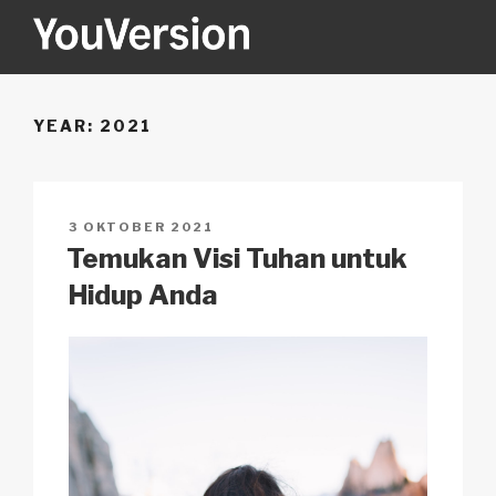
Skip
to
content
YOUVERSION
Seeking God every day.
YEAR:
2021
POSTED
3 OKTOBER 2021
ON
Temukan Visi Tuhan untuk
Hidup Anda