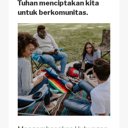
k
o
p
at
Tuhan menciptakan kita
k
untuk berkomunitas.