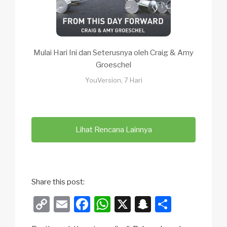
Mulai Hari Ini dan Seterusnya oleh Craig & Amy
Groeschel
YouVersion, 7 Hari
Lihat Rencana Lainnya
Share this post:
C
E
F
W
X
S
S
o
m
a
h
n
h