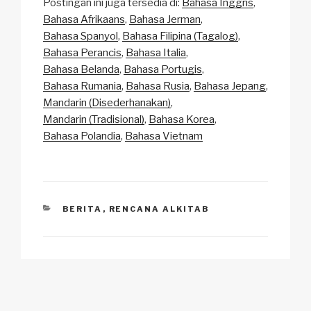
Postingan ini juga tersedia di:
Bahasa Inggris
p
ail
c
at
a
ar
Bahasa Afrikaans
Bahasa Jerman
y
e
s
p
e
Bahasa Spanyol
Bahasa Filipina (Tagalog)
Li
b
A
c
Bahasa Perancis
Bahasa Italia
Bahasa Belanda
Bahasa Portugis
n
o
p
h
Bahasa Rumania
Bahasa Rusia
Bahasa Jepang
k
o
p
at
Mandarin (Disederhanakan)
k
Mandarin (Tradisional)
Bahasa Korea
Bahasa Polandia
Bahasa Vietnam
CATEGORIES
BERITA
,
RENCANA ALKITAB