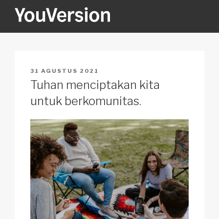
Skip
to
content
YOUVERSION
Seeking God every day.
POSTED
31 AGUSTUS 2021
ON
Tuhan menciptakan kita
untuk berkomunitas.