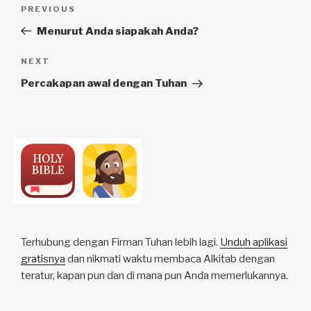
Navigasi
Previous
PREVIOUS
pos
Post
Menurut Anda siapakah Anda?
Next
NEXT
Post
Percakapan awal dengan Tuhan
Terhubung dengan Firman Tuhan lebih lagi.
Unduh aplikasi
gratisnya
dan nikmati waktu membaca Alkitab dengan
teratur, kapan pun dan di mana pun Anda memerlukannya.